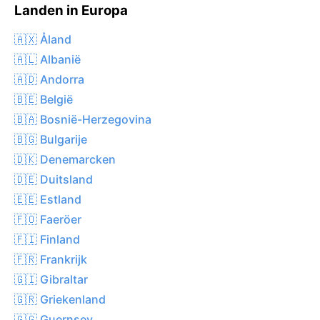
Landen in Europa
🇦🇽 Åland
🇦🇱 Albanië
🇦🇩 Andorra
🇧🇪 België
🇧🇦 Bosnië-Herzegovina
🇧🇬 Bulgarije
🇩🇰 Denemarcken
🇩🇪 Duitsland
🇪🇪 Estland
🇫🇴 Faeröer
🇫🇮 Finland
🇫🇷 Frankrijk
🇬🇮 Gibraltar
🇬🇷 Griekenland
🇬🇬 Guernsey