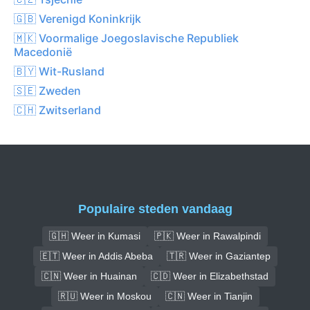
🇬🇧 Verenigd Koninkrijk
🇲🇰 Voormalige Joegoslavische Republiek
Macedonië
🇧🇾 Wit-Rusland
🇸🇪 Zweden
🇨🇭 Zwitserland
Populaire steden vandaag
🇬🇭 Weer in Kumasi
🇵🇰 Weer in Rawalpindi
🇪🇹 Weer in Addis Abeba
🇹🇷 Weer in Gaziantep
🇨🇳 Weer in Huainan
🇨🇩 Weer in Elizabethstad
🇷🇺 Weer in Moskou
🇨🇳 Weer in Tianjin