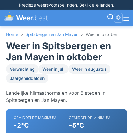
Precieze weersvoorspellingen
.
Bekijk alle landen
.
☰
Weer.
best
🌐
Home
>
Spitsbergen en Jan Mayen
>
Weer in oktober
Weer in Spitsbergen en
Jan Mayen in oktober
Verwachting
Weer in juli
Weer in augustus
Jaargemiddelden
Landelijke klimaatnormalen voor 5 steden in
Spitsbergen en Jan Mayen.
GEMIDDELDE MAXIMUM
GEMIDDELDE MINIMUM
-2°C
-5°C