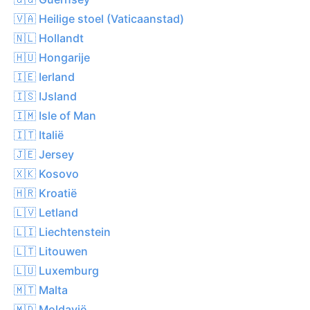
🇻🇦 Heilige stoel (Vaticaanstad)
🇳🇱 Hollandt
🇭🇺 Hongarije
🇮🇪 Ierland
🇮🇸 IJsland
🇮🇲 Isle of Man
🇮🇹 Italië
🇯🇪 Jersey
🇽🇰 Kosovo
🇭🇷 Kroatië
🇱🇻 Letland
🇱🇮 Liechtenstein
🇱🇹 Litouwen
🇱🇺 Luxemburg
🇲🇹 Malta
🇲🇩 Moldavië