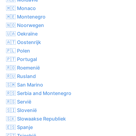
🇲🇨 Monaco
🇲🇪 Montenegro
🇳🇴 Noorwegen
🇺🇦 Oekraïne
🇦🇹 Oostenrijk
🇵🇱 Polen
🇵🇹 Portugal
🇷🇴 Roemenië
🇷🇺 Rusland
🇸🇲 San Marino
🇷🇸 Serbia and Montenegro
🇷🇸 Servië
🇸🇮 Slovenië
🇸🇰 Slowaakse Republiek
🇪🇸 Spanje
🇨🇿 Tsjechië