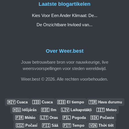
Laatste blogartikelen
Kies Voor Een Ander Klimaat: De...
De Onzichtbare Invloed van...
Over Weer.best
Jouw betrouwbare bron voor nauwkeurige, live
weersvoorspellingen voor steden wereldwijd.
Weer.best © 2026. Alle rechten voorbehouden.
🇲🇾
🇮🇩
🇪🇸
🇹🇷
Cuaca
Cuaca
El tiempo
Hava durumu
🇭🇺
🇪🇪
🇱🇻
🇮🇹
Időjárás
Ilm
Laikapstākļi
Meteo
🇫🇷
🇱🇹
🇵🇱
🇸🇰
Météo
Oras
Pogoda
Počasie
🇨🇿
🇫🇮
🇵🇹
🇻🇳
Počasí
Sää
Tempo
Thời tiết