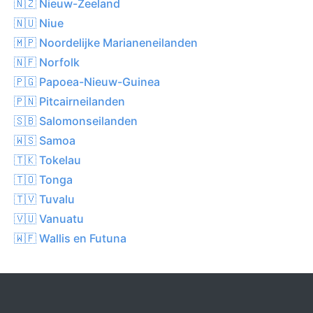
🇳🇿 Nieuw-Zeeland
🇳🇺 Niue
🇲🇵 Noordelijke Marianeneilanden
🇳🇫 Norfolk
🇵🇬 Papoea-Nieuw-Guinea
🇵🇳 Pitcairneilanden
🇸🇧 Salomonseilanden
🇼🇸 Samoa
🇹🇰 Tokelau
🇹🇴 Tonga
🇹🇻 Tuvalu
🇻🇺 Vanuatu
🇼🇫 Wallis en Futuna