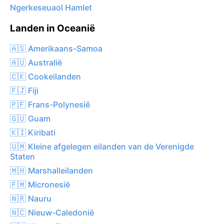
Ngerkeseuaol Hamlet
Landen in Oceanië
🇦🇸 Amerikaans-Samoa
🇦🇺 Australië
🇨🇰 Cookeilanden
🇫🇯 Fiji
🇵🇫 Frans-Polynesië
🇬🇺 Guam
🇰🇮 Kiribati
🇺🇲 Kleine afgelegen eilanden van de Verenigde
Staten
🇲🇭 Marshalleilanden
🇫🇲 Micronesië
🇳🇷 Nauru
🇳🇨 Nieuw-Caledonië