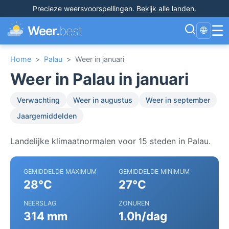
Precieze weersvoorspellingen
.
Bekijk alle landen
.
☰
Weer.
best
🌐
Home
>
Palau
>
Weer in januari
Weer in Palau in januari
Verwachting
Weer in augustus
Weer in september
Jaargemiddelden
Landelijke klimaatnormalen voor 15 steden in Palau.
GEMIDDELDE MAXIMUM
GEMIDDELDE MINIMUM
28°C
27°C
NEERSLAG
ZONUREN
314 mm
1.0h/dag