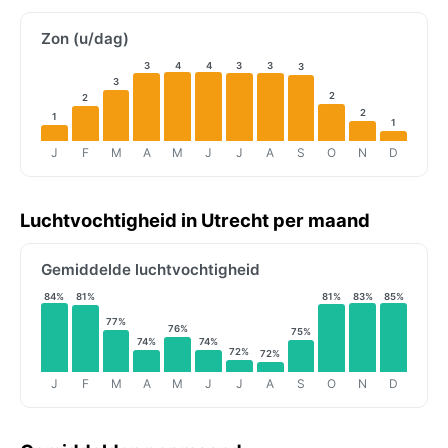
Zon (u/dag)
3
4
4
3
3
3
3
2
2
2
1
1
J
F
M
A
M
J
J
A
S
O
N
D
Luchtvochtigheid in Utrecht per maand
Gemiddelde luchtvochtigheid
84%
81%
81%
83%
85%
77%
76%
75%
74%
74%
72%
72%
J
F
M
A
M
J
J
A
S
O
N
D