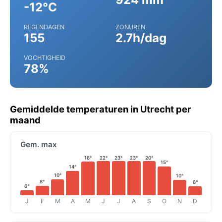
-12°C
REGENDAGEN
ZONUREN
155
2.7h/dag
VOCHTIGHEID
78%
Gemiddelde temperaturen in Utrecht per
maand
Gem. max
18°
22°
23°
23°
20°
15°
14°
10°
10°
8°
8°
6°
J
F
M
A
M
J
J
A
S
O
N
D