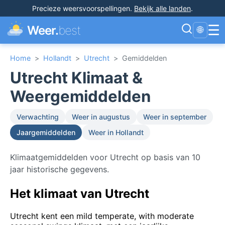
Precieze weersvoorspellingen
.
Bekijk alle landen
.
☰
Weer.
best
🌐
Home
>
Hollandt
>
Utrecht
>
Gemiddelden
Utrecht Klimaat &
Weergemiddelden
Verwachting
Weer in augustus
Weer in september
Jaargemiddelden
Weer in Hollandt
Klimaatgemiddelden voor Utrecht op basis van 10
jaar historische gegevens.
Het klimaat van Utrecht
Utrecht kent een mild temperate, with moderate