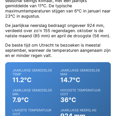
seasonal swings klimaat, met een jaarlijks
gemiddelde van 11°C. De typische
maximumtemperaturen stijgen van 6°C in januari naar
23°C in augustus.
De jaarlijkse neerslag bedraagt ongeveer 924 mm,
verdeeld over zo'n 155 regendagen. oktober is de
natste maand (85 mm) en april de droogste (56 mm).
De beste tijd om Utrecht te bezoeken is meestal
september, wanneer de temperaturen aangenaam zijn
en er minder regen valt.
JAARLIJKSE GEMIDDELDE
JAARLIJKSE GEMIDDELDE
TEMP
MAX
11.2°C
14.7°C
JAARLIJKSE GEMIDDELDE
HOOGSTE TEMPERATUUR
MIN
OOIT
7.9°C
36°C
LAAGSTE TEMPERATUUR
JAARLIJKSE NEERSLAG
OOIT
924 mm