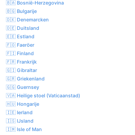
🇧🇦 Bosnië-Herzegovina
🇧🇬 Bulgarije
🇩🇰 Denemarcken
🇩🇪 Duitsland
🇪🇪 Estland
🇫🇴 Faeröer
🇫🇮 Finland
🇫🇷 Frankrijk
🇬🇮 Gibraltar
🇬🇷 Griekenland
🇬🇬 Guernsey
🇻🇦 Heilige stoel (Vaticaanstad)
🇭🇺 Hongarije
🇮🇪 Ierland
🇮🇸 IJsland
🇮🇲 Isle of Man