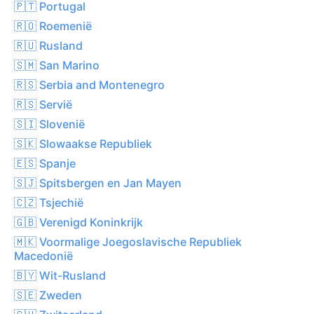
🇵🇹 Portugal
🇷🇴 Roemenië
🇷🇺 Rusland
🇸🇲 San Marino
🇷🇸 Serbia and Montenegro
🇷🇸 Servië
🇸🇮 Slovenië
🇸🇰 Slowaakse Republiek
🇪🇸 Spanje
🇸🇯 Spitsbergen en Jan Mayen
🇨🇿 Tsjechië
🇬🇧 Verenigd Koninkrijk
🇲🇰 Voormalige Joegoslavische Republiek
Macedonië
🇧🇾 Wit-Rusland
🇸🇪 Zweden