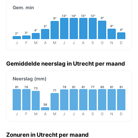
Gem. min
13°
14°
15°
12°
9°
9°
6°
5°
4°
4°
3°
2°
J
F
M
A
M
J
J
A
S
O
N
D
Gemiddelde neerslag in Utrecht per maand
Neerslag (mm)
81
78
78
81
81
77
85
81
81
73
71
56
J
F
M
A
M
J
J
A
S
O
N
D
Zonuren in Utrecht per maand