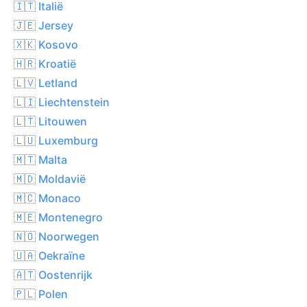
🇮🇹 Italië
🇯🇪 Jersey
🇽🇰 Kosovo
🇭🇷 Kroatië
🇱🇻 Letland
🇱🇮 Liechtenstein
🇱🇹 Litouwen
🇱🇺 Luxemburg
🇲🇹 Malta
🇲🇩 Moldavië
🇲🇨 Monaco
🇲🇪 Montenegro
🇳🇴 Noorwegen
🇺🇦 Oekraïne
🇦🇹 Oostenrijk
🇵🇱 Polen