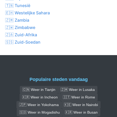
🇹🇳 Tunesië
🇪🇭 Westelijke Sahara
🇿🇲 Zambia
🇿🇼 Zimbabwe
🇿🇦 Zuid-Afrika
🇸🇸 Zuid-Soedan
Populaire steden vandaag
🇨🇳 Weer in Tianjin
🇿🇲 Weer in Lusaka
🇰🇷 Weer in Incheon
🇮🇹 Weer in Rome
🇯🇵 Weer in Yokohama
🇰🇪 Weer in Nairobi
🇸🇴 Weer in Mogadishu
🇰🇷 Weer in Busan