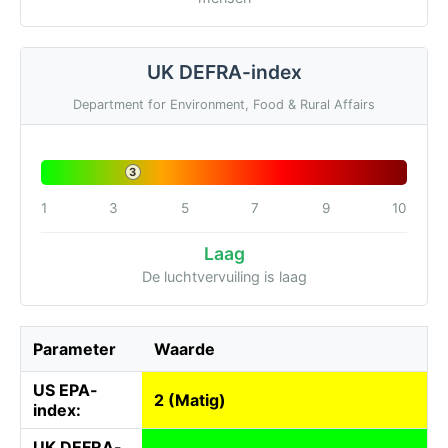
UK DEFRA-index
Department for Environment, Food & Rural Affairs
3
1
3
5
7
9
10
Laag
De luchtvervuiling is laag
Parameter
Waarde
US EPA-
2 (Matig)
index:
UK DEFRA-