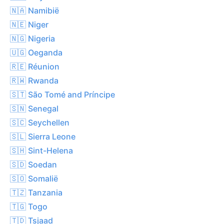
🇳🇦 Namibië
🇳🇪 Niger
🇳🇬 Nigeria
🇺🇬 Oeganda
🇷🇪 Réunion
🇷🇼 Rwanda
🇸🇹 São Tomé and Príncipe
🇸🇳 Senegal
🇸🇨 Seychellen
🇸🇱 Sierra Leone
🇸🇭 Sint-Helena
🇸🇩 Soedan
🇸🇴 Somalië
🇹🇿 Tanzania
🇹🇬 Togo
🇹🇩 Tsjaad