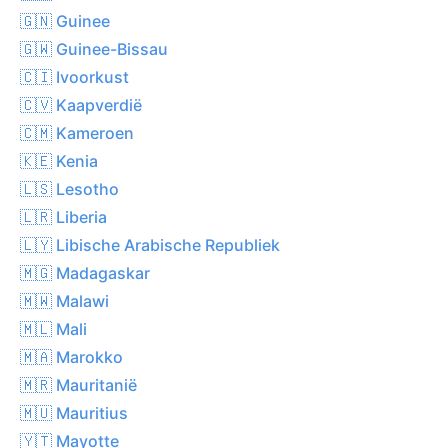
🇬🇳 Guinee
🇬🇼 Guinee-Bissau
🇨🇮 Ivoorkust
🇨🇻 Kaapverdië
🇨🇲 Kameroen
🇰🇪 Kenia
🇱🇸 Lesotho
🇱🇷 Liberia
🇱🇾 Libische Arabische Republiek
🇲🇬 Madagaskar
🇲🇼 Malawi
🇲🇱 Mali
🇲🇦 Marokko
🇲🇷 Mauritanië
🇲🇺 Mauritius
🇾🇹 Mayotte