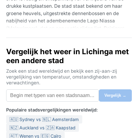
drukke kustplaatsen. De stad staat bekend om haar
groene heuvels, uitgestrekte dennenbossen en de
nabijheid van het adembenemende Lago Niassa
(Malawimeer), dat op een uurtje rijden ligt. Reizigers
komen hier voor de ongerepte natuur, vogelrijke
wetlands en de lokale markten waar ambachten en
Vergelijk het weer in Lichinga met
verse producten worden verkocht. De architectuur
heeft een koloniale tint, met lage gebouwen te
een andere stad
midden van weelderige begroeiing.
Zoek een stad wereldwijd en bekijk een zij-aan-zij
Het klimaat van Lichinga wordt gekenmerkt als
vergelijking van temperatuur, omstandigheden en
verwachtingen.
subtropisch hoogland (Köppen Cwb), met aangename
milde temperaturen het hele jaar door. De zomers
Vergelijk →
(november tot maart) zijn regenachtig en vochtig,
met gemiddelde temperaturen rond 22°C, terwijl de
Populaire stadsvergelijkingen wereldwijd:
winters (mei tot september) droog en koel zijn, met
🇦🇺 Sydney vs 🇳🇱 Aemsterdam
dagtemperaturen van 18-20°C en nachten die dalen
tot 8-10°C. Neerslag valt vooral in de zomermaanden,
🇳🇿 Auckland vs 🇿🇦 Kaapstad
met een piek in december en januari. De
🇦🇹 Wenen vs 🇪🇬 Caïro