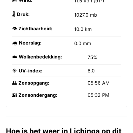
🌬️
Wind:
11.5 kph (91°)
🌡️
Druk:
1027.0 mb
👁️
Zichtbaarheid:
10.0 km
🌧️
Neerslag:
0.0 mm
☁️
Wolkenbedekking:
75%
☀️
UV-index:
8.0
🌅
Zonsopgang:
05:56 AM
🌇
Zonsondergang:
05:32 PM
Hoe is het weer in Lichinga op dit