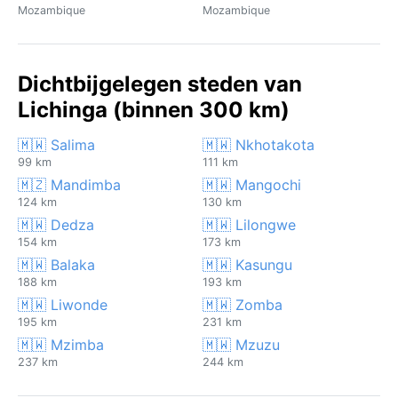
Mozambique
Mozambique
Dichtbijgelegen steden van
Lichinga (binnen 300 km)
🇲🇼 Salima
🇲🇼 Nkhotakota
99 km
111 km
🇲🇿 Mandimba
🇲🇼 Mangochi
124 km
130 km
🇲🇼 Dedza
🇲🇼 Lilongwe
154 km
173 km
🇲🇼 Balaka
🇲🇼 Kasungu
188 km
193 km
🇲🇼 Liwonde
🇲🇼 Zomba
195 km
231 km
🇲🇼 Mzimba
🇲🇼 Mzuzu
237 km
244 km