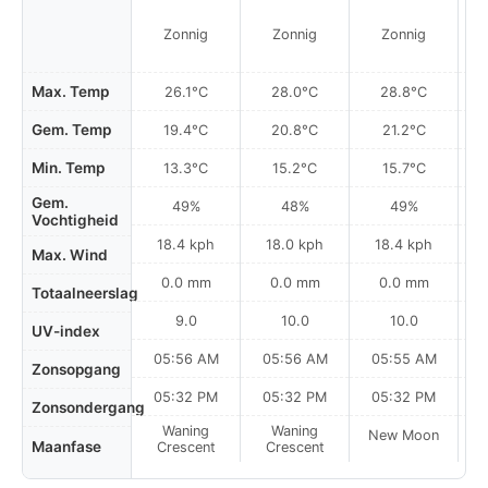
Zonnig
Zonnig
Zonnig
Max. Temp
26.1°C
28.0°C
28.8°C
Gem. Temp
19.4°C
20.8°C
21.2°C
Min. Temp
13.3°C
15.2°C
15.7°C
Gem.
49%
48%
49%
Vochtigheid
18.4 kph
18.0 kph
18.4 kph
Max. Wind
0.0 mm
0.0 mm
0.0 mm
Totaalneerslag
9.0
10.0
10.0
UV-index
05:56 AM
05:56 AM
05:55 AM
0
Zonsopgang
05:32 PM
05:32 PM
05:32 PM
Zonsondergang
Waning
Waning
New Moon
N
Maanfase
Crescent
Crescent