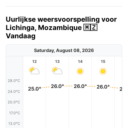
Uurlijkse weersvoorspelling voor
Lichinga, Mozambique 🇲🇿
Vandaag
Saturday, August 08, 2026
12
13
14
15
1
28.0°C
26.0°
26.0°
26.0°
25.0°
25.
24.0°C
20.0°C
17.0°C
13.0°C