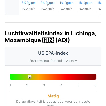
3% Regen
2% Regen
1% Regen
1% Regen
1% Re
↑
↑
↑
↑
10.0 km/h
10.0 km/h
8.0 km/h
6.0 km/h
6.0 k
Luchtkwaliteitsindex in Lichinga,
Mozambique 🇲🇿 (AQI)
US EPA-index
Environmental Protection Agency
2
1
2
3
4
5
6
Matig
De luchtkwaliteit is acceptabel voor de meeste
mensen