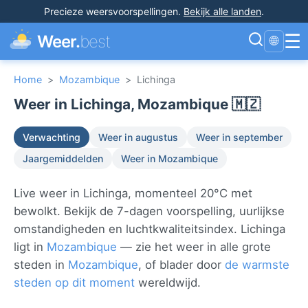
Precieze weersvoorspellingen
.
Bekijk alle landen
.
☰
Weer.
best
🌐
Home
>
Mozambique
>
Lichinga
Weer in Lichinga, Mozambique 🇲🇿
Verwachting
Weer in augustus
Weer in september
Jaargemiddelden
Weer in Mozambique
Live weer in Lichinga, momenteel 20°C met
bewolkt. Bekijk de 7-dagen voorspelling, uurlijkse
omstandigheden en luchtkwaliteitsindex. Lichinga
ligt in
Mozambique
— zie het weer in alle grote
steden in
Mozambique
, of blader door
de warmste
steden op dit moment
wereldwijd.