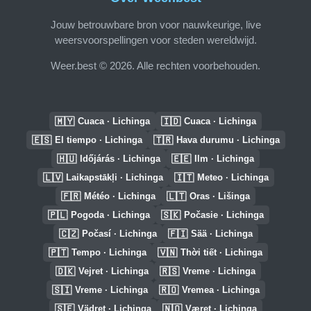
Jouw betrouwbare bron voor nauwkeurige, live
weersvoorspellingen voor steden wereldwijd.
Weer.best © 2026. Alle rechten voorbehouden.
🇲🇾
🇮🇩
Cuaca · Lichinga
Cuaca · Lichinga
🇪🇸
🇹🇷
El tiempo · Lichinga
Hava durumu · Lichinga
🇭🇺
🇪🇪
Időjárás · Lichinga
Ilm · Lichinga
🇱🇻
🇮🇹
Laikapstākļi · Lichinga
Meteo · Lichinga
🇫🇷
🇱🇹
Météo · Lichinga
Oras · Lišinga
🇵🇱
🇸🇰
Pogoda · Lichinga
Počasie · Lichinga
🇨🇿
🇫🇮
Počasí · Lichinga
Sää · Lichinga
🇵🇹
🇻🇳
Tempo · Lichinga
Thời tiết · Lichinga
🇩🇰
🇷🇸
Vejret · Lichinga
Vreme · Lichinga
🇸🇮
🇷🇴
Vreme · Lichinga
Vremea · Lichinga
🇸🇪
🇳🇴
Vädret · Lichinga
Været · Lichinga