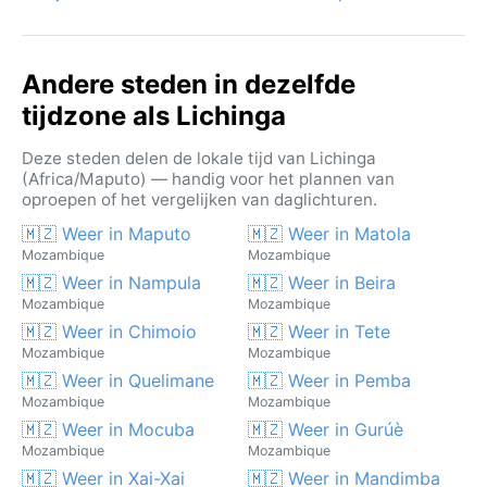
klimaat in een van de minder bezochte hoeken van
Mozambique.
Andere steden in dezelfde
tijdzone als Lichinga
Deze steden delen de lokale tijd van Lichinga
(Africa/Maputo) — handig voor het plannen van
oproepen of het vergelijken van daglichturen.
🇲🇿 Weer in Maputo
🇲🇿 Weer in Matola
Mozambique
Mozambique
🇲🇿 Weer in Nampula
🇲🇿 Weer in Beira
Mozambique
Mozambique
🇲🇿 Weer in Chimoio
🇲🇿 Weer in Tete
Mozambique
Mozambique
🇲🇿 Weer in Quelimane
🇲🇿 Weer in Pemba
Mozambique
Mozambique
🇲🇿 Weer in Mocuba
🇲🇿 Weer in Gurúè
Mozambique
Mozambique
🇲🇿 Weer in Xai-Xai
🇲🇿 Weer in Mandimba