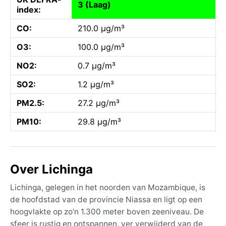
3 (Laag)
index:
CO:
210.0 µg/m³
O3:
100.0 µg/m³
NO2:
0.7 µg/m³
SO2:
1.2 µg/m³
PM2.5:
27.2 µg/m³
PM10:
29.8 µg/m³
Over Lichinga
Lichinga, gelegen in het noorden van Mozambique, is
de hoofdstad van de provincie Niassa en ligt op een
hoogvlakte op zo'n 1.300 meter boven zeeniveau. De
sfeer is rustig en ontspannen, ver verwijderd van de