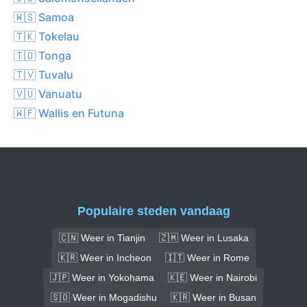
🇼🇸 Samoa
🇹🇰 Tokelau
🇹🇴 Tonga
🇹🇻 Tuvalu
🇻🇺 Vanuatu
🇼🇫 Wallis en Futuna
Populaire steden vandaag
🇨🇳 Weer in Tianjin
🇿🇲 Weer in Lusaka
🇰🇷 Weer in Incheon
🇮🇹 Weer in Rome
🇯🇵 Weer in Yokohama
🇰🇪 Weer in Nairobi
🇸🇴 Weer in Mogadishu
🇰🇷 Weer in Busan