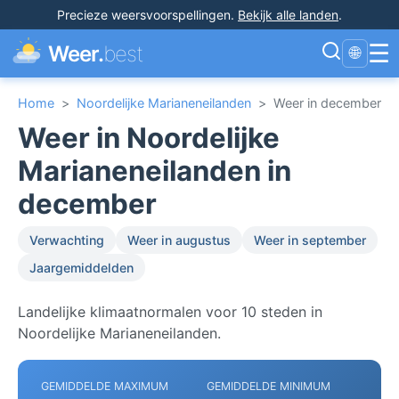
Precieze weersvoorspellingen
.
Bekijk alle landen
.
☰
Weer.
best
🌐
Home
>
Noordelijke Marianeneilanden
>
Weer in december
Weer in Noordelijke
Marianeneilanden in
december
Verwachting
Weer in augustus
Weer in september
Jaargemiddelden
Landelijke klimaatnormalen voor 10 steden in
Noordelijke Marianeneilanden.
GEMIDDELDE MAXIMUM
GEMIDDELDE MINIMUM