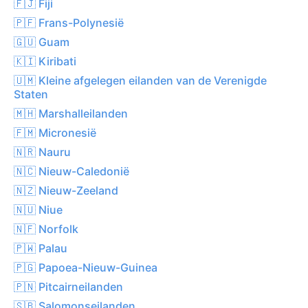
🇫🇯 Fiji
🇵🇫 Frans-Polynesië
🇬🇺 Guam
🇰🇮 Kiribati
🇺🇲 Kleine afgelegen eilanden van de Verenigde
Staten
🇲🇭 Marshalleilanden
🇫🇲 Micronesië
🇳🇷 Nauru
🇳🇨 Nieuw-Caledonië
🇳🇿 Nieuw-Zeeland
🇳🇺 Niue
🇳🇫 Norfolk
🇵🇼 Palau
🇵🇬 Papoea-Nieuw-Guinea
🇵🇳 Pitcairneilanden
🇸🇧 Salomonseilanden