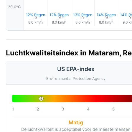
20.0°C
12% Regen
12% Regen
13% Regen
14% Regen
14% R
↑
↑
↑
↑
8.0 km/h
8.0 km/h
8.0 km/h
8.0 km/h
9.0 k
Luchtkwaliteitsindex in Mataram, Re
US EPA-index
Environmental Protection Agency
2
1
2
3
4
5
Matig
De luchtkwaliteit is acceptabel voor de meeste mensen