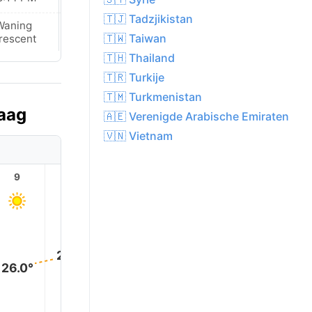
🇹🇯 Tadzjikistan
Waning
New Moon
🇹🇼 Taiwan
rescent
🇹🇭 Thailand
🇹🇷 Turkije
🇹🇲 Turkmenistan
daag
🇦🇪 Verenigde Arabische Emiraten
🇻🇳 Vietnam
9
10
11
12
13
14
29.0°
29.0°
29.0°
29.0°
28.0°
26.0°