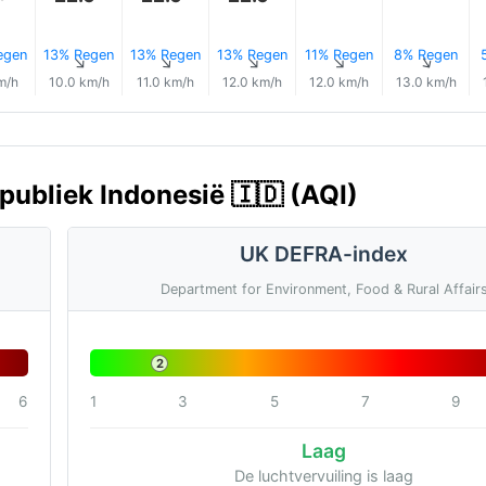
egen
13% Regen
13% Regen
13% Regen
11% Regen
8% Regen
↑
↑
↑
↑
↑
↑
m/h
10.0 km/h
11.0 km/h
12.0 km/h
12.0 km/h
13.0 km/h
publiek Indonesië 🇮🇩 (AQI)
UK DEFRA-index
Department for Environment, Food & Rural Affair
2
6
1
3
5
7
9
Laag
De luchtvervuiling is laag