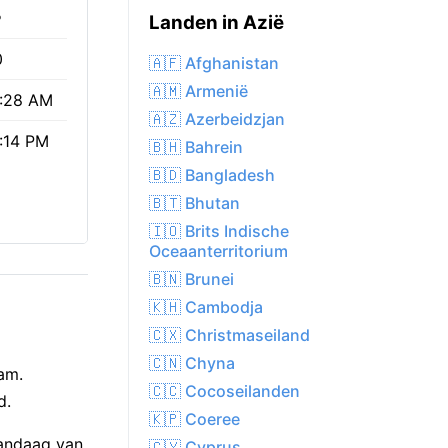
%
Landen in Azië
0
🇦🇫 Afghanistan
🇦🇲 Armenië
:28 AM
🇦🇿 Azerbeidzjan
:14 PM
🇧🇭 Bahrein
🇧🇩 Bangladesh
🇧🇹 Bhutan
🇮🇴 Brits Indische
Oceaanterritorium
🇧🇳 Brunei
🇰🇭 Cambodja
🇨🇽 Christmaseiland
🇨🇳 Chyna
am.
🇨🇨 Cocoseilanden
d.
🇰🇵 Coeree
vandaag van
🇨🇾 Cyprus