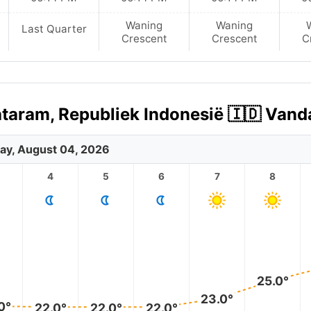
Waning
Waning
Last Quarter
Crescent
Crescent
C
ataram, Republiek Indonesië 🇮🇩 Van
ay, August 04, 2026
4
5
6
7
8
25.0°
23.0°
0°
22.0°
22.0°
22.0°