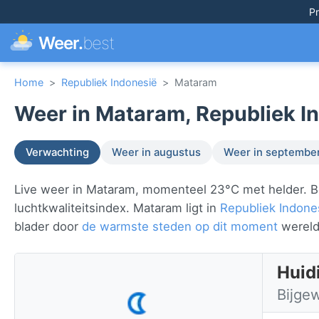
Pr
Weer.
best
Home
>
Republiek Indonesië
>
Mataram
Weer in Mataram, Republiek In
Verwachting
Weer in augustus
Weer in septembe
Live weer in Mataram, momenteel 23°C met helder. Be
luchtkwaliteitsindex. Mataram ligt in
Republiek Indone
blader door
de warmste steden op dit moment
wereld
Huid
Bijge