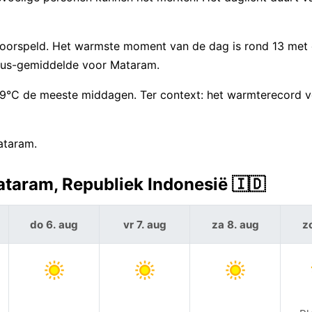
oorspeld. Het warmste moment van de dag is rond 13 met
ustus-gemiddelde voor Mataram.
 29°C de meeste middagen. Ter context: het warmterecord 
ataram.
taram, Republiek Indonesië 🇮🇩
do 6. aug
vr 7. aug
za 8. aug
z