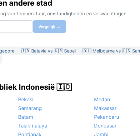
en andere stad
ijking van temperatuur, omstandigheden en verwachtingen.
Vergelijk →
ngapore
🇮🇩 Batavia vs 🇰🇷 Seoel
🇦🇺 Melbourne vs 🇺🇸 San
bliek Indonesië 🇮🇩
Bekasi
Medan
Semarang
Makassar
Batam
Pekanbaru
Tasikmalaya
Denpasar
Pontianak
Jambi