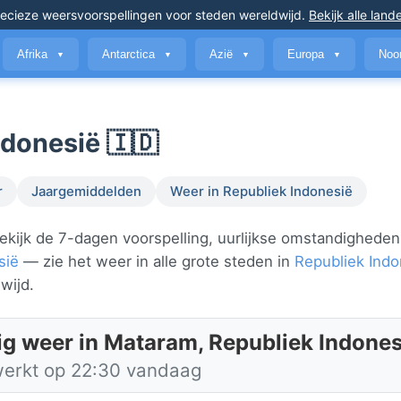
ecieze weersvoorspellingen
voor steden wereldwijd
.
Bekijk alle land
Afrika
Antarctica
Azië
Europa
Noo
▼
▼
▼
▼
donesië 🇮🇩
r
Jaargemiddelden
Weer in Republiek Indonesië
kijk de 7-dagen voorspelling, uurlijkse omstandigheden
sië
— zie het weer in alle grote steden in
Republiek Indo
wijd.
ig weer in Mataram, Republiek Indones
werkt op 22:30 vandaag