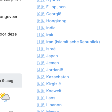
🇵🇭 Filippijnen
🇬🇪 Georgië
 ongeveer
🇭🇰 Hongkong
🇮🇳 India
voor deze
🇮🇶 Irak
🇮🇷 Iran (Islamitische Republiek)
🇮🇱 Israël
🇯🇵 Japan
🇾🇪 Jemen
🇯🇴 Jordanië
🇰🇿 Kazachstan
o 9. aug
ma 10. aug
🇰🇬 Kirgizië
🇰🇼 Koeweit
🇱🇦 Laos
🇱🇧 Libanon
🇲🇴 Macao