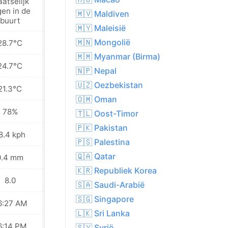
aatselijk
Plaatselijk
gen in de
regen in de
🇲🇻 Maldiven
buurt
buurt
🇲🇾 Maleisië
🇲🇳 Mongolië
28.7°C
27.9°C
🇲🇲 Myanmar (Birma)
24.7°C
24.6°C
🇳🇵 Nepal
🇺🇿 Oezbekistan
21.3°C
22.3°C
🇴🇲 Oman
78%
76%
🇹🇱 Oost-Timor
🇵🇰 Pakistan
8.4 kph
22.3 kph
🇵🇸 Palestina
🇶🇦 Qatar
0.4 mm
0.1 mm
🇰🇷 Republiek Korea
8.0
8.0
🇸🇦 Saudi-Arabië
🇸🇬 Singapore
6:27 AM
06:26 AM
🇱🇰 Sri Lanka
6:14 PM
06:14 PM
🇸🇾 Syrië