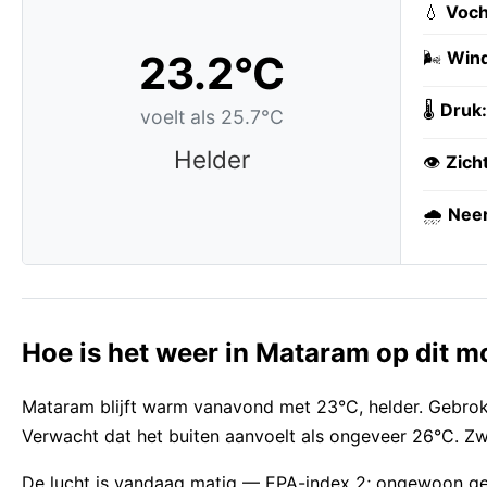
💧
Voch
23.2°C
🌬️
Wind
🌡️
Druk:
voelt als 25.7°C
Helder
👁️
Zich
🌧️
Neer
Hoe is het weer in Mataram op dit 
Mataram blijft warm vanavond met 23°C, helder. Gebrok
Verwacht dat het buiten aanvoelt als ongeveer 26°C. Zw
De lucht is vandaag matig — EPA-index 2; ongewoon ge