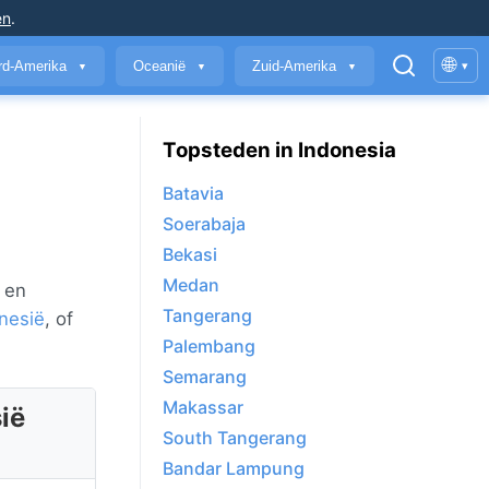
en
.
🌐
rd-Amerika
Oceanië
Zuid-Amerika
▾
▼
▼
▼
Topsteden in Indonesia
Batavia
Soerabaja
Bekasi
Medan
 en
Tangerang
nesië
, of
Palembang
Semarang
Makassar
ië
South Tangerang
Bandar Lampung