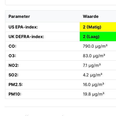
Parameter
Waarde
US EPA-index:
2 (Matig)
UK DEFRA-index:
2 (Laag)
CO:
790.0 µg/m³
O3:
83.0 µg/m³
NO2:
7.1 µg/m³
SO2:
4.2 µg/m³
PM2.5:
16.0 µg/m³
PM10:
19.8 µg/m³