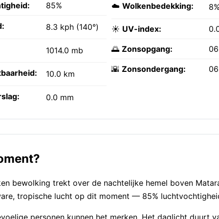
tigheid:
85%
☁️
Wolkenbedekking:
8
:
8.3 kph (140°)
☀️
UV-index:
0.
🌅
Zonsopgang:
06
1014.0 mb
🌇
Zonsondergang:
06
tbaarheid:
10.0 km
slag:
0.0 mm
moment?
en bewolking trekt over de nachtelijke hemel boven Matar
are, tropische lucht op dit moment — 85% luchtvochtighei
voelige personen kunnen het merken. Het daglicht duurt 