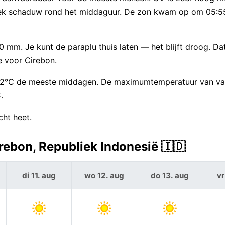
n zoek schaduw rond het middaguur. De zon kwam op om 05:
mm. Je kunt de paraplu thuis laten — het blijft droog. Dat
e voor Cirebon.
d 32°C de meeste middagen. De maximumtemperatuur van van
.
ht heet.
rebon, Republiek Indonesië 🇮🇩
di 11. aug
wo 12. aug
do 13. aug
vr