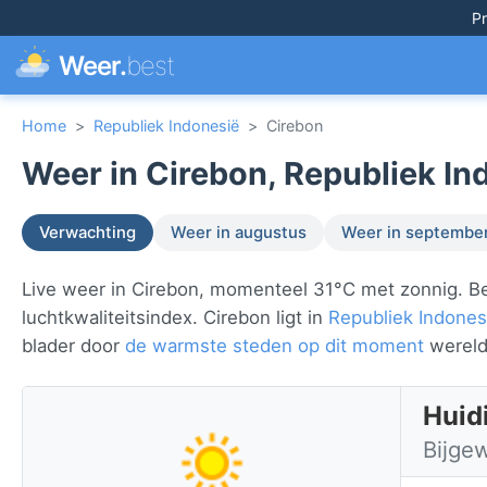
Pr
Weer.
best
Home
>
Republiek Indonesië
>
Cirebon
Weer in Cirebon, Republiek In
Verwachting
Weer in augustus
Weer in septembe
Live weer in Cirebon, momenteel 31°C met zonnig. Be
luchtkwaliteitsindex. Cirebon ligt in
Republiek Indones
blader door
de warmste steden op dit moment
wereld
Huid
Bijge