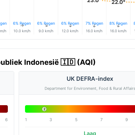
23.0°
22.0°
gen
6% Regen
6% Regen
6% Regen
7% Regen
8% Regen
↑
↑
↑
↑
↑
↑
km/h
10.0 km/h
9.0 km/h
12.0 km/h
16.0 km/h
16.0 km/h
ubliek Indonesië 🇮🇩 (AQI)
UK DEFRA-index
Department for Environment, Food & Rural Affair
2
6
1
3
5
7
9
Laag