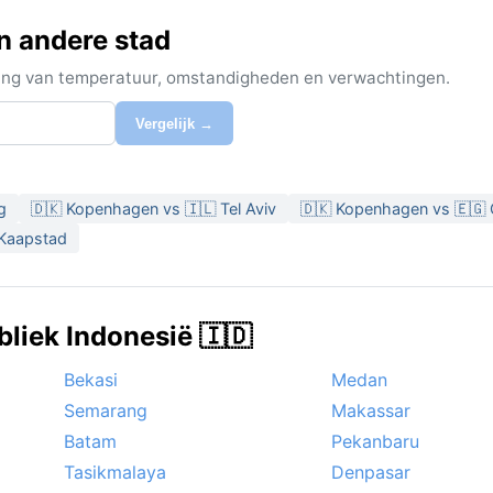
en andere stad
ijking van temperatuur, omstandigheden en verwachtingen.
Vergelijk →
g
🇩🇰 Kopenhagen vs 🇮🇱 Tel Aviv
🇩🇰 Kopenhagen vs 🇪🇬 
 Kaapstad
bliek Indonesië 🇮🇩
Bekasi
Medan
Semarang
Makassar
Batam
Pekanbaru
Tasikmalaya
Denpasar