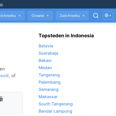
en
.
🌐
rd-Amerika
Oceanië
Zuid-Amerika
▾
▼
▼
▼
Topsteden in Indonesia
Batavia
Soerabaja
Bekasi
Medan
 en
Tangerang
nesië
, of
Palembang
Semarang
Makassar
ë
South Tangerang
Bandar Lampung