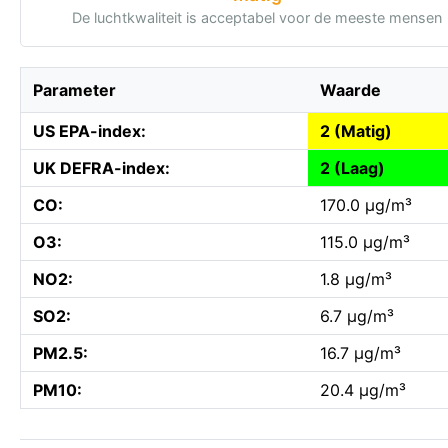
De luchtkwaliteit is acceptabel voor de meeste mensen
Parameter
Waarde
US EPA-index:
2 (Matig)
UK DEFRA-index:
2 (Laag)
CO:
170.0 µg/m³
O3:
115.0 µg/m³
NO2:
1.8 µg/m³
SO2:
6.7 µg/m³
PM2.5:
16.7 µg/m³
PM10:
20.4 µg/m³