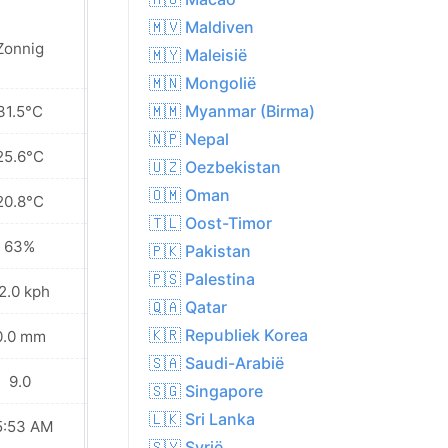
🇲🇻 Maldiven
Zonnig
Zonnig
🇲🇾 Maleisië
🇲🇳 Mongolië
🇲🇲 Myanmar (Birma)
31.5°C
31.9°C
🇳🇵 Nepal
25.6°C
25.8°C
🇺🇿 Oezbekistan
🇴🇲 Oman
20.8°C
21.1°C
🇹🇱 Oost-Timor
63%
63%
🇵🇰 Pakistan
🇵🇸 Palestina
2.0 kph
23.0 kph
🇶🇦 Qatar
🇰🇷 Republiek Korea
0.0 mm
0.0 mm
🇸🇦 Saudi-Arabië
9.0
9.0
🇸🇬 Singapore
🇱🇰 Sri Lanka
5:53 AM
05:53 AM
🇸🇾 Syrië