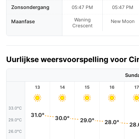
Zonsondergang
05:47 PM
05:47 PM
Waning
Maanfase
New Moon
Crescent
Uurlijkse weersvoorspelling voor Ci
Sunda
13
14
15
16
17
33.0°C
31.0°
30.0°
29.0°
29.0°C
28.0°
28.
26.0°C