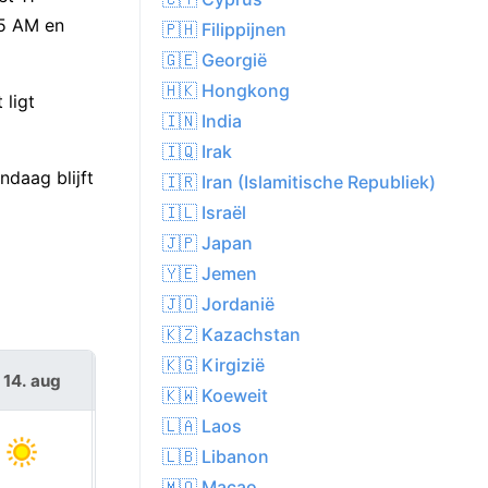
55 AM en
🇵🇭 Filippijnen
🇬🇪 Georgië
🇭🇰 Hongkong
 ligt
🇮🇳 India
🇮🇶 Irak
daag blijft
🇮🇷 Iran (Islamitische Republiek)
🇮🇱 Israël
🇯🇵 Japan
🇾🇪 Jemen
🇯🇴 Jordanië
🇰🇿 Kazachstan
🇰🇬 Kirgizië
 14. aug
za 15. aug
🇰🇼 Koeweit
🇱🇦 Laos
🇱🇧 Libanon
🇲🇴 Macao