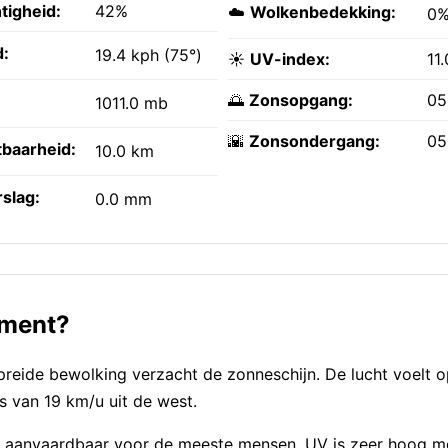
tigheid:
42%
☁️
Wolkenbedekking:
0
:
19.4 kph (75°)
☀️
UV-index:
11.
🌅
Zonsopgang:
05
1011.0 mb
🌇
Zonsondergang:
05
tbaarheid:
10.0 km
slag:
0.0 mm
oment?
reide bewolking verzacht de zonneschijn. De lucht voelt o
 van 19 km/u uit de west.
 — aanvaardbaar voor de meeste mensen. UV is zeer hoog m