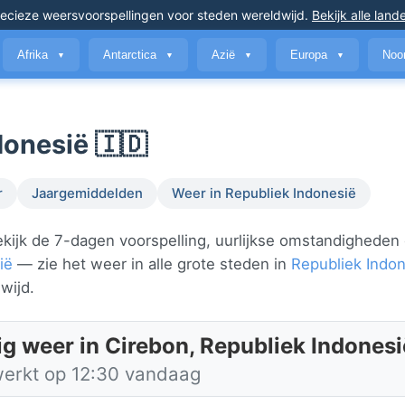
ecieze weersvoorspellingen
voor steden wereldwijd
.
Bekijk alle land
Afrika
Antarctica
Azië
Europa
Noo
▼
▼
▼
▼
donesië 🇮🇩
r
Jaargemiddelden
Weer in Republiek Indonesië
kijk de 7-dagen voorspelling, uurlijkse omstandigheden
ië
— zie het weer in alle grote steden in
Republiek Indo
wijd.
ig weer in Cirebon, Republiek Indonesi
werkt op 12:30 vandaag