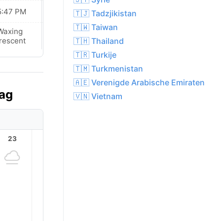
5:47 PM
05:47 PM
🇹🇯 Tadzjikistan
🇹🇼 Taiwan
Waxing
Waxing
🇹🇭 Thailand
rescent
Crescent
🇹🇷 Turkije
🇹🇲 Turkmenistan
🇦🇪 Verenigde Arabische Emiraten
aag
🇻🇳 Vietnam
23
1
2
3
4