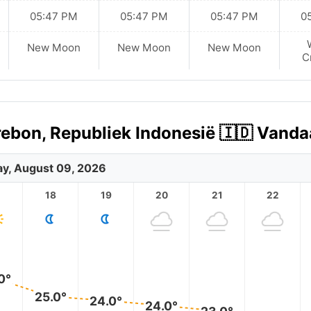
05:47 PM
05:47 PM
05:47 PM
0
New Moon
New Moon
New Moon
C
rebon, Republiek Indonesië 🇮🇩 Vand
y, August 09, 2026
18
19
20
21
22
0°
25.0°
24.0°
24.0°