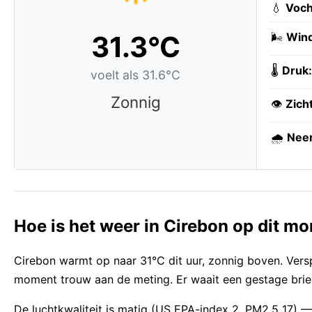
💧
Voch
31.3°C
🌬️
Wind
🌡️
Druk:
voelt als 31.6°C
Zonnig
👁️
Zich
🌧️
Neer
Hoe is het weer in Cirebon op dit m
Cirebon warmt op naar 31°C dit uur, zonnig boven. Versp
moment trouw aan de meting. Er waait een gestage bries
De luchtkwaliteit is matig (US EPA-index 2, PM2,5 17)