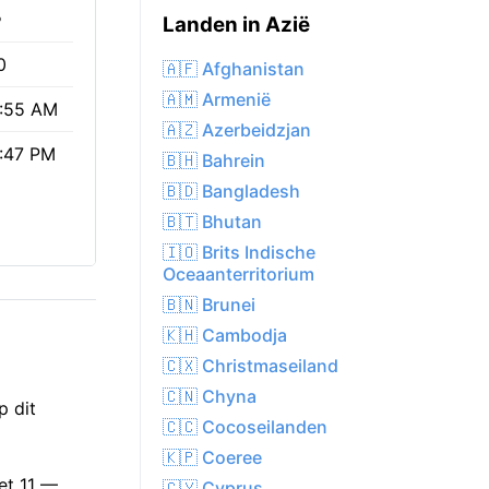
%
Landen in Azië
0
🇦🇫 Afghanistan
🇦🇲 Armenië
:55 AM
🇦🇿 Azerbeidzjan
:47 PM
🇧🇭 Bahrein
🇧🇩 Bangladesh
🇧🇹 Bhutan
🇮🇴 Brits Indische
Oceaanterritorium
🇧🇳 Brunei
🇰🇭 Cambodja
🇨🇽 Christmaseiland
🇨🇳 Chyna
p dit
🇨🇨 Cocoseilanden
🇰🇵 Coeree
et 11 —
🇨🇾 Cyprus