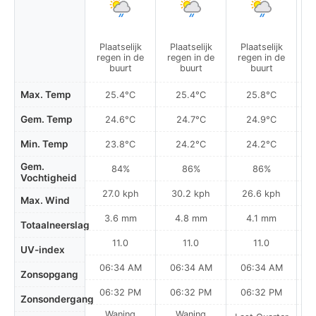
Plaatselijk
Plaatselijk
Plaatselijk
P
regen in de
regen in de
regen in de
r
buurt
buurt
buurt
Max. Temp
25.4°C
25.4°C
25.8°C
Gem. Temp
24.6°C
24.7°C
24.9°C
Min. Temp
23.8°C
24.2°C
24.2°C
Gem.
84%
86%
86%
Vochtigheid
27.0 kph
30.2 kph
26.6 kph
Max. Wind
3.6 mm
4.8 mm
4.1 mm
Totaalneerslag
11.0
11.0
11.0
UV-index
06:34 AM
06:34 AM
06:34 AM
0
Zonsopgang
06:32 PM
06:32 PM
06:32 PM
Zonsondergang
Waning
Waning