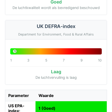
Goed
De luchtkwaliteit wordt als bevredigend beschouwd
UK DEFRA-index
Department for Environment, Food & Rural Affairs
1
1
3
5
7
9
10
Laag
De luchtvervuiling is laag
Parameter
Waarde
US EPA-
1 (Goed)
index: