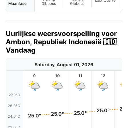
Last Quarter
La
Maanfase
Gibbous
Gibbous
Uurlijkse weersvoorspelling voor
Ambon, Republiek Indonesië 🇮🇩
Vandaag
Saturday, August 01, 2026
9
10
11
12
1
27.0°C
26.0°C
25.
25.0°
25.0°
25.0°
25.0°
24.0°C
23.0°C