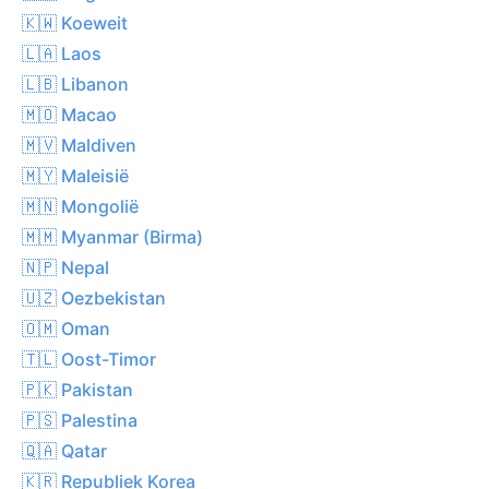
🇰🇼 Koeweit
🇱🇦 Laos
🇱🇧 Libanon
🇲🇴 Macao
🇲🇻 Maldiven
🇲🇾 Maleisië
🇲🇳 Mongolië
🇲🇲 Myanmar (Birma)
🇳🇵 Nepal
🇺🇿 Oezbekistan
🇴🇲 Oman
🇹🇱 Oost-Timor
🇵🇰 Pakistan
🇵🇸 Palestina
🇶🇦 Qatar
🇰🇷 Republiek Korea