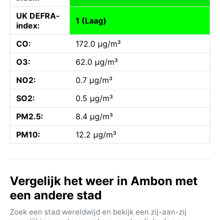
UK DEFRA-
1 (Laag)
index:
CO:
172.0 µg/m³
O3:
62.0 µg/m³
NO2:
0.7 µg/m³
SO2:
0.5 µg/m³
PM2.5:
8.4 µg/m³
PM10:
12.2 µg/m³
Vergelijk het weer in Ambon met
een andere stad
Zoek een stad wereldwijd en bekijk een zij-aan-zij