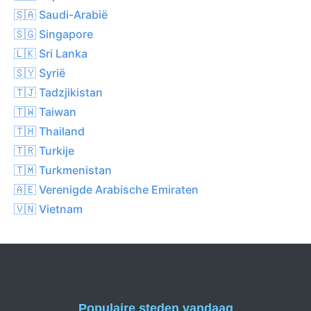
🇸🇦 Saudi-Arabië
🇸🇬 Singapore
🇱🇰 Sri Lanka
🇸🇾 Syrië
🇹🇯 Tadzjikistan
🇹🇼 Taiwan
🇹🇭 Thailand
🇹🇷 Turkije
🇹🇲 Turkmenistan
🇦🇪 Verenigde Arabische Emiraten
🇻🇳 Vietnam
Populaire steden vandaag