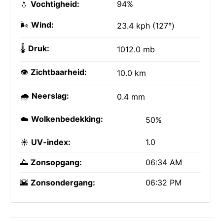
💧
Vochtigheid:
94%
🌬️
Wind:
23.4 kph (127°)
🌡️
Druk:
1012.0 mb
👁️
Zichtbaarheid:
10.0 km
🌧️
Neerslag:
0.4 mm
☁️
Wolkenbedekking:
50%
☀️
UV-index:
1.0
🌅
Zonsopgang:
06:34 AM
🌇
Zonsondergang:
06:32 PM