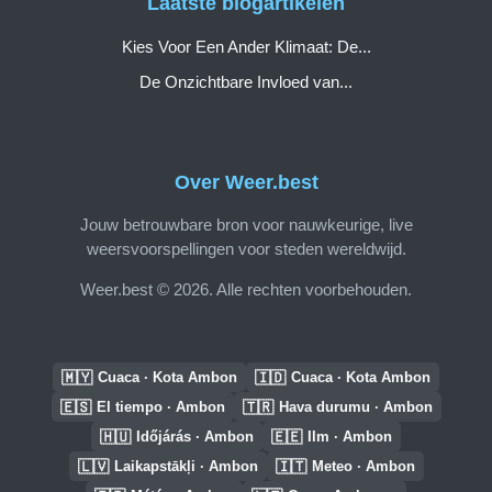
Laatste blogartikelen
Kies Voor Een Ander Klimaat: De...
De Onzichtbare Invloed van...
Over Weer.best
Jouw betrouwbare bron voor nauwkeurige, live
weersvoorspellingen voor steden wereldwijd.
Weer.best © 2026. Alle rechten voorbehouden.
🇲🇾
🇮🇩
Cuaca · Kota Ambon
Cuaca · Kota Ambon
🇪🇸
🇹🇷
El tiempo · Ambon
Hava durumu · Ambon
🇭🇺
🇪🇪
Időjárás · Ambon
Ilm · Ambon
🇱🇻
🇮🇹
Laikapstākļi · Ambon
Meteo · Ambon