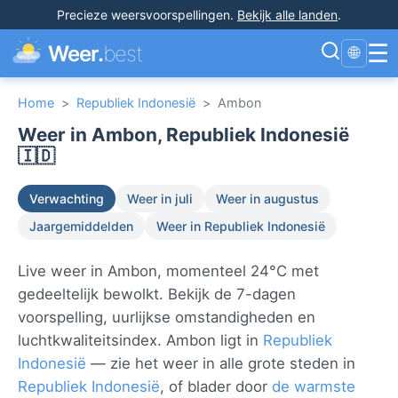
Precieze weersvoorspellingen
.
Bekijk alle landen
.
☰
Weer.
best
🌐
Home
>
Republiek Indonesië
>
Ambon
Weer in Ambon, Republiek Indonesië
🇮🇩
Verwachting
Weer in juli
Weer in augustus
Jaargemiddelden
Weer in Republiek Indonesië
Live weer in Ambon, momenteel 24°C met
gedeeltelijk bewolkt. Bekijk de 7-dagen
voorspelling, uurlijkse omstandigheden en
luchtkwaliteitsindex. Ambon ligt in
Republiek
Indonesië
— zie het weer in alle grote steden in
Republiek Indonesië
, of blader door
de warmste