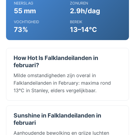
NEERSLAG
ZONUREN
55 mm
2.9h/dag
VOCHTIGHEID
BEREIK
73%
13–14°C
How Hot Is Falklandeilanden in
februari?
Milde omstandigheden zijn overal in
Falklandeilanden in February: maxima rond
13°C in Stanley, elders vergelijkbaar.
Sunshine in Falklandeilanden in
februari
Aanhoudende bewolking en grijze luchten