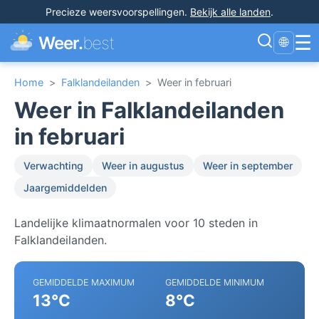
Precieze weersvoorspellingen
.
Bekijk alle landen
.
☰
Weer.
best
🌐
Home
>
Falklandeilanden
>
Weer in februari
Weer in Falklandeilanden
in februari
Verwachting
Weer in augustus
Weer in september
Jaargemiddelden
Landelijke klimaatnormalen voor 10 steden in
Falklandeilanden.
GEMIDDELDE MAXIMUM
GEMIDDELDE MINIMUM
13°C
8°C