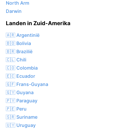
North Arm
Darwin
Landen in Zuid-Amerika
🇦🇷 Argentinië
🇧🇴 Bolivia
🇧🇷 Brazilië
🇨🇱 Chili
🇨🇴 Colombia
🇪🇨 Ecuador
🇬🇫 Frans-Guyana
🇬🇾 Guyana
🇵🇾 Paraguay
🇵🇪 Peru
🇸🇷 Suriname
🇺🇾 Uruguay