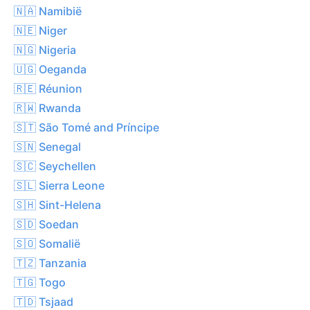
🇳🇦 Namibië
🇳🇪 Niger
🇳🇬 Nigeria
🇺🇬 Oeganda
🇷🇪 Réunion
🇷🇼 Rwanda
🇸🇹 São Tomé and Príncipe
🇸🇳 Senegal
🇸🇨 Seychellen
🇸🇱 Sierra Leone
🇸🇭 Sint-Helena
🇸🇩 Soedan
🇸🇴 Somalië
🇹🇿 Tanzania
🇹🇬 Togo
🇹🇩 Tsjaad