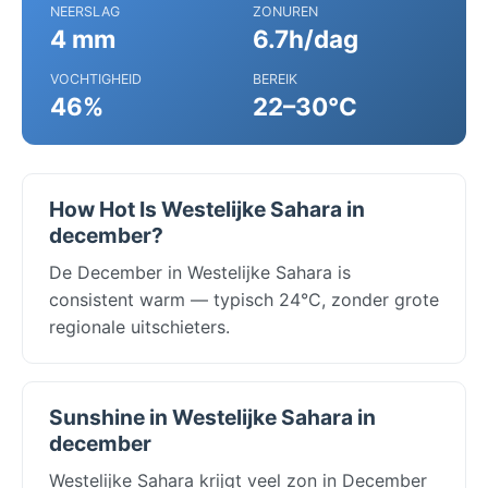
NEERSLAG
ZONUREN
4 mm
6.7h/dag
VOCHTIGHEID
BEREIK
46%
22–30°C
How Hot Is Westelijke Sahara in
december?
De December in Westelijke Sahara is
consistent warm — typisch 24°C, zonder grote
regionale uitschieters.
Sunshine in Westelijke Sahara in
december
Westelijke Sahara krijgt veel zon in December