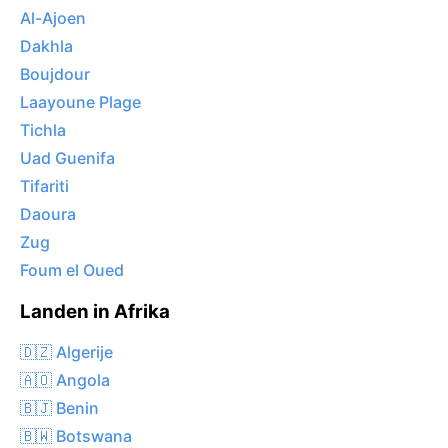
Al-Ajoen
Dakhla
Boujdour
Laayoune Plage
Tichla
Uad Guenifa
Tifariti
Daoura
Zug
Foum el Oued
Landen in Afrika
🇩🇿 Algerije
🇦🇴 Angola
🇧🇯 Benin
🇧🇼 Botswana