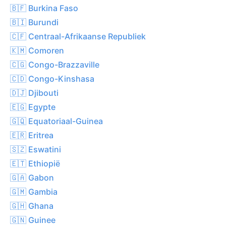
🇧🇫 Burkina Faso
🇧🇮 Burundi
🇨🇫 Centraal-Afrikaanse Republiek
🇰🇲 Comoren
🇨🇬 Congo-Brazzaville
🇨🇩 Congo-Kinshasa
🇩🇯 Djibouti
🇪🇬 Egypte
🇬🇶 Equatoriaal-Guinea
🇪🇷 Eritrea
🇸🇿 Eswatini
🇪🇹 Ethiopië
🇬🇦 Gabon
🇬🇲 Gambia
🇬🇭 Ghana
🇬🇳 Guinee