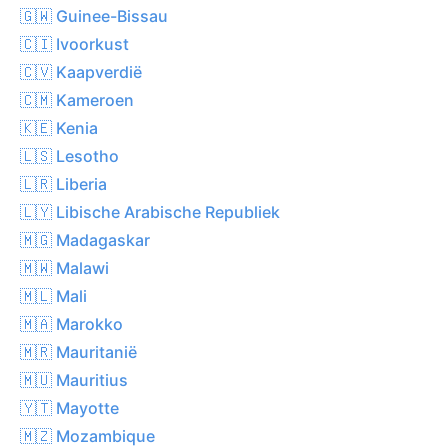
🇬🇼 Guinee-Bissau
🇨🇮 Ivoorkust
🇨🇻 Kaapverdië
🇨🇲 Kameroen
🇰🇪 Kenia
🇱🇸 Lesotho
🇱🇷 Liberia
🇱🇾 Libische Arabische Republiek
🇲🇬 Madagaskar
🇲🇼 Malawi
🇲🇱 Mali
🇲🇦 Marokko
🇲🇷 Mauritanië
🇲🇺 Mauritius
🇾🇹 Mayotte
🇲🇿 Mozambique