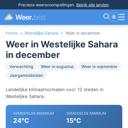
Precieze weersvoorspellingen
.
Bekijk alle landen
.
☰
Weer.
best
🌐
Home
>
Westelijke Sahara
>
Weer in december
Weer in Westelijke Sahara
in december
Verwachting
Weer in augustus
Weer in september
Jaargemiddelden
Landelijke klimaatnormalen voor 12 steden in
Westelijke Sahara.
GEMIDDELDE MAXIMUM
GEMIDDELDE MINIMUM
24°C
15°C