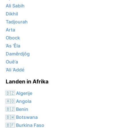
Ali Sabih
Dikhil
Tadjourah
Arta
Obock
‘As ‘Êla
Damêrdjôg
Ouê‘a
‘Ali ‘Addé
Landen in Afrika
🇩🇿 Algerije
🇦🇴 Angola
🇧🇯 Benin
🇧🇼 Botswana
🇧🇫 Burkina Faso