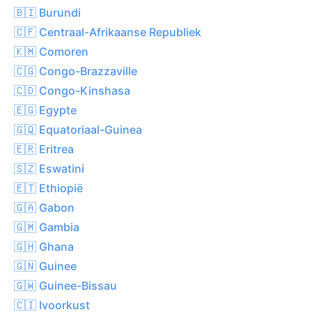
🇧🇮 Burundi
🇨🇫 Centraal-Afrikaanse Republiek
🇰🇲 Comoren
🇨🇬 Congo-Brazzaville
🇨🇩 Congo-Kinshasa
🇪🇬 Egypte
🇬🇶 Equatoriaal-Guinea
🇪🇷 Eritrea
🇸🇿 Eswatini
🇪🇹 Ethiopië
🇬🇦 Gabon
🇬🇲 Gambia
🇬🇭 Ghana
🇬🇳 Guinee
🇬🇼 Guinee-Bissau
🇨🇮 Ivoorkust