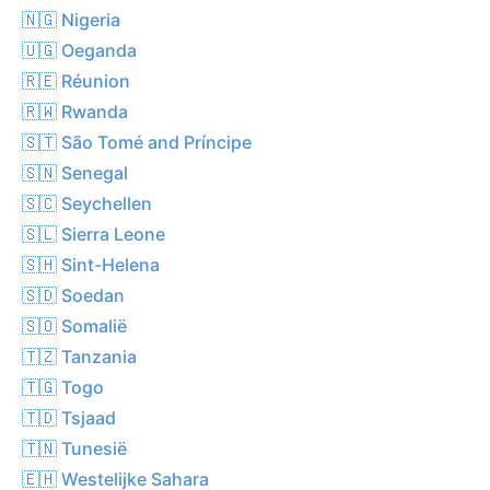
🇳🇬 Nigeria
🇺🇬 Oeganda
🇷🇪 Réunion
🇷🇼 Rwanda
🇸🇹 São Tomé and Príncipe
🇸🇳 Senegal
🇸🇨 Seychellen
🇸🇱 Sierra Leone
🇸🇭 Sint-Helena
🇸🇩 Soedan
🇸🇴 Somalië
🇹🇿 Tanzania
🇹🇬 Togo
🇹🇩 Tsjaad
🇹🇳 Tunesië
🇪🇭 Westelijke Sahara