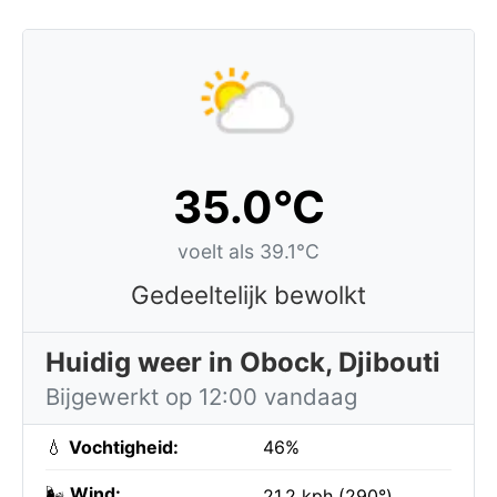
35.0°C
voelt als 39.1°C
Gedeeltelijk bewolkt
Huidig weer in Obock, Djibouti
Bijgewerkt op 12:00 vandaag
💧
Vochtigheid:
46%
🌬️
Wind:
21.2 kph (290°)