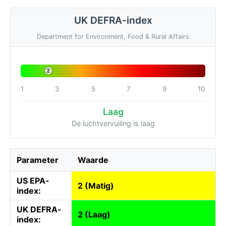
UK DEFRA-index
Department for Environment, Food & Rural Affairs
2
1
3
5
7
9
10
Laag
De luchtvervuiling is laag
Parameter
Waarde
US EPA-
2 (Matig)
index:
UK DEFRA-
2 (Laag)
index: