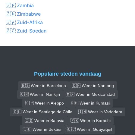
🇿🇲 Zambia
🇿🇼 Zimbabwe
🇿🇦 Zuid-Afrika
🇸🇸 Zuid-Soedan
Populaire steden vandaag
🇪🇸 Weer in Barcelona
🇨🇳 Weer in Nantong
🇨🇳 Weer in Nankijn
🇲🇽 Weer in Mexico-stad
🇸🇾 Weer in Aleppo
🇬🇭 Weer in Kumasi
🇨🇱 Weer in Santiago de Chile
🇮🇳 Weer in Vadodara
🇮🇩 Weer in Batavia
🇵🇰 Weer in Karachi
🇮🇩 Weer in Bekasi
🇪🇨 Weer in Guayaquil