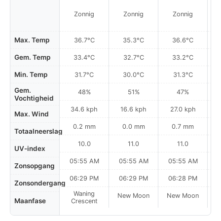
Zonnig
Zonnig
Zonnig
Max. Temp
36.7°C
35.3°C
36.6°C
Gem. Temp
33.4°C
32.7°C
33.2°C
Min. Temp
31.7°C
30.0°C
31.3°C
Gem.
48%
51%
47%
Vochtigheid
34.6 kph
16.6 kph
27.0 kph
Max. Wind
0.2 mm
0.0 mm
0.7 mm
Totaalneerslag
10.0
11.0
11.0
UV-index
05:55 AM
05:55 AM
05:55 AM
0
Zonsopgang
06:29 PM
06:29 PM
06:28 PM
Zonsondergang
Waning
New Moon
New Moon
N
Maanfase
Crescent