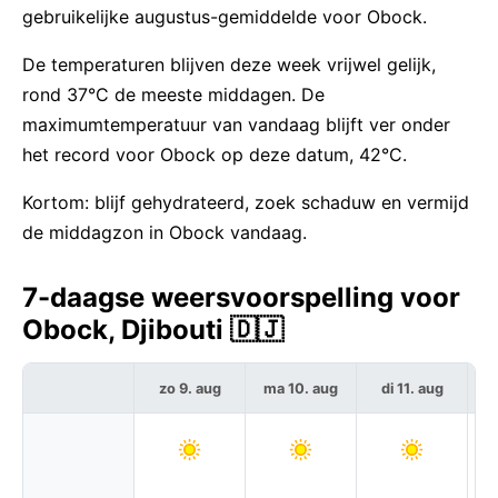
gebruikelijke augustus-gemiddelde voor Obock.
De temperaturen blijven deze week vrijwel gelijk,
rond 37°C de meeste middagen. De
maximumtemperatuur van vandaag blijft ver onder
het record voor Obock op deze datum, 42°C.
Kortom: blijf gehydrateerd, zoek schaduw en vermijd
de middagzon in Obock vandaag.
7-daagse weersvoorspelling voor
Obock, Djibouti 🇩🇯
zo 9. aug
ma 10. aug
di 11. aug
w