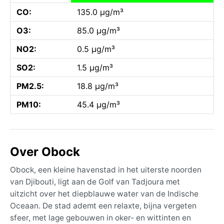
CO:
135.0 µg/m³
O3:
85.0 µg/m³
NO2:
0.5 µg/m³
SO2:
1.5 µg/m³
PM2.5:
18.8 µg/m³
PM10:
45.4 µg/m³
Over Obock
Obock, een kleine havenstad in het uiterste noorden
van Djibouti, ligt aan de Golf van Tadjoura met
uitzicht over het diepblauwe water van de Indische
Oceaan. De stad ademt een relaxte, bijna vergeten
sfeer, met lage gebouwen in oker- en wittinten en