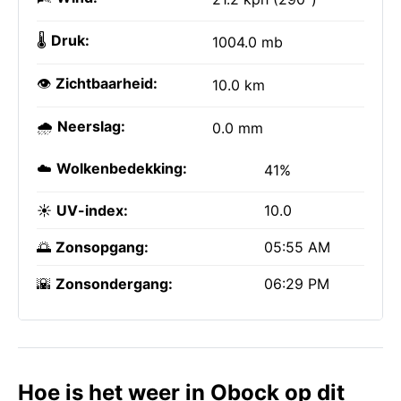
🌡️
Druk:
1004.0 mb
👁️
Zichtbaarheid:
10.0 km
🌧️
Neerslag:
0.0 mm
☁️
Wolkenbedekking:
41%
☀️
UV-index:
10.0
🌅
Zonsopgang:
05:55 AM
🌇
Zonsondergang:
06:29 PM
Hoe is het weer in Obock op dit