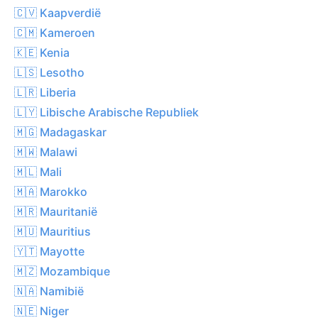
🇨🇻 Kaapverdië
🇨🇲 Kameroen
🇰🇪 Kenia
🇱🇸 Lesotho
🇱🇷 Liberia
🇱🇾 Libische Arabische Republiek
🇲🇬 Madagaskar
🇲🇼 Malawi
🇲🇱 Mali
🇲🇦 Marokko
🇲🇷 Mauritanië
🇲🇺 Mauritius
🇾🇹 Mayotte
🇲🇿 Mozambique
🇳🇦 Namibië
🇳🇪 Niger