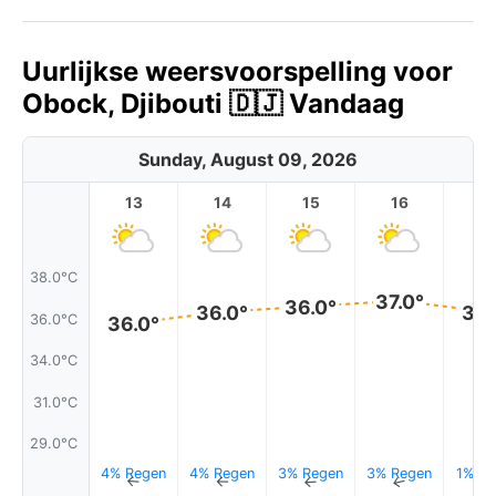
Uurlijkse weersvoorspelling voor
Obock, Djibouti 🇩🇯 Vandaag
Sunday, August 09, 2026
13
14
15
16
17
38.0°C
37.0°
36.0°
36.0°
36.
36.0°C
36.0°
34.0°C
31.0°C
29.0°C
4% Regen
4% Regen
3% Regen
3% Regen
1% Re
↑
↑
↑
↑