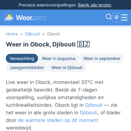
Precieze weersvoorspellingen
.
Bekijk alle landen
.
☰
Weer.
best
🌐
Home
>
Djibouti
>
Obock
Weer in Obock, Djibouti 🇩🇯
Verwachting
Weer in augustus
Weer in september
Jaargemiddelden
Weer in Djibouti
Live weer in Obock, momenteel 35°C met
gedeeltelijk bewolkt. Bekijk de 7-dagen
voorspelling, uurlijkse omstandigheden en
luchtkwaliteitsindex. Obock ligt in
Djibouti
— zie
het weer in alle grote steden in
Djibouti
, of blader
door
de warmste steden op dit moment
wereldwijd.