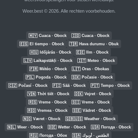
Weer.best © 2026. Alle rechten voorbehouden.
🇲🇾
🇮🇩
Cuaca · Obock
Cuaca · Obock
🇪🇸
🇹🇷
El tiempo · Obock
Hava durumu · Obuk
🇭🇺
🇪🇪
Időjárás · Obock
Ilm · Obock
🇱🇻
🇮🇹
Laikapstākļi · Obock
Meteo · Obock
🇫🇷
🇱🇹
Météo · Obock
Oras · Obokas
🇵🇱
🇸🇰
Pogoda · Obock
Počasie · Obock
🇨🇿
🇫🇮
🇵🇹
Počasí · Obock
Sää · Obock
Tempo · Obock
🇻🇳
🇩🇰
Thời tiết · Obock
Vejret · Obock
🇷🇸
🇸🇮
Vreme · Obock
Vreme · Obock
🇷🇴
🇸🇪
Vremea · Obock
Vädret · Obock
🇳🇴
🇬🇧🇺🇸
Været · Obock
Weather · Obock
🇳🇱
🇩🇪
🇺🇦
Weer · Obock
Wetter · Obock
Погода · Obock
🇷🇺
🇸🇦
Погода · Обок
الطقس · أوبوك