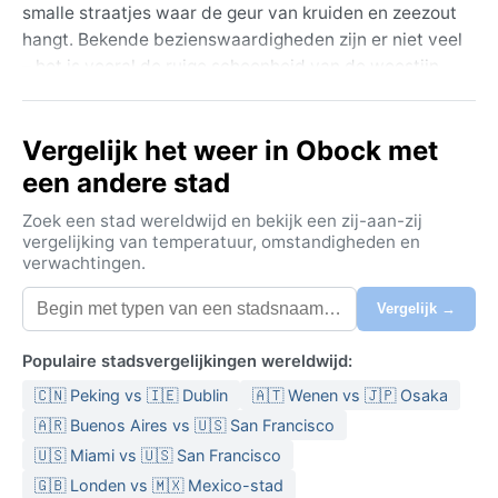
smalle straatjes waar de geur van kruiden en zeezout
hangt. Bekende bezienswaardigheden zijn er niet veel
– het is vooral de ruige schoonheid van de woestijn
die de kustlijn raakt, de mangroves en de afgelegen
stranden die reizigers aantrekken. Obock is een
Vergelijk het weer in Obock met
springplank naar het ongerepte binnenland, maar
blijft zelf een authentiek stukje Djiboutiaans leven,
een andere stad
ver van de drukte van de hoofdstad.
Zoek een stad wereldwijd en bekijk een zij-aan-zij
Het klimaat is van het type BWh: hete woestijn. De
vergelijking van temperatuur, omstandigheden en
verwachtingen.
zomers zijn extreem heet, met gemiddelde
maximumtemperaturen boven de 40 °C van mei tot
Vergelijk →
september. De winters zijn aanzienlijk milder, met
aangename dagen rond 28 °C en koele nachten.
Populaire stadsvergelijkingen wereldwijd:
Neerslag is vrijwel afwezig; Obock krijgt misschien
🇨🇳 Peking vs 🇮🇪 Dublin
🇦🇹 Wenen vs 🇯🇵 Osaka
100 tot 150 millimeter per jaar, vooral in de
wintermaanden. De luchtvochtigheid is aan de kust
🇦🇷 Buenos Aires vs 🇺🇸 San Francisco
onverwacht hoog, vooral in de zomer, wat de hitte
🇺🇸 Miami vs 🇺🇸 San Francisco
benauwend maakt. Winters droog en zonnig. Voor een
🇬🇧 Londen vs 🇲🇽 Mexico-stad