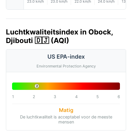
23.0 km/h
23.0 km/h
22.0 km/h
24.0 km/h
13.0 
Luchtkwaliteitsindex in Obock,
Djibouti 🇩🇯 (AQI)
US EPA-index
Environmental Protection Agency
2
1
2
3
4
5
6
Matig
De luchtkwaliteit is acceptabel voor de meeste
mensen