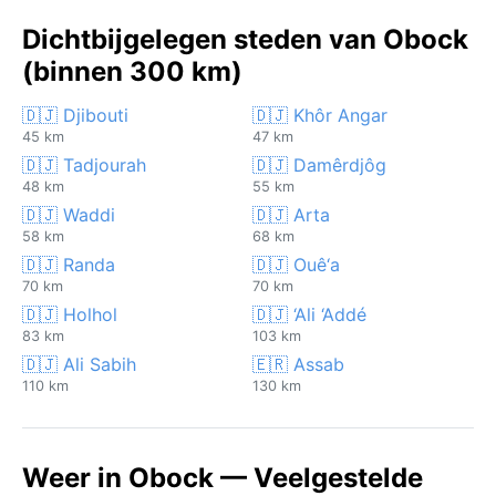
Dichtbijgelegen steden van Obock
(binnen 300 km)
🇩🇯 Djibouti
🇩🇯 Khôr Angar
45 km
47 km
🇩🇯 Tadjourah
🇩🇯 Damêrdjôg
48 km
55 km
🇩🇯 Waddi
🇩🇯 Arta
58 km
68 km
🇩🇯 Randa
🇩🇯 Ouê‘a
70 km
70 km
🇩🇯 Holhol
🇩🇯 ‘Ali ‘Addé
83 km
103 km
🇩🇯 Ali Sabih
🇪🇷 Assab
110 km
130 km
Weer in Obock — Veelgestelde