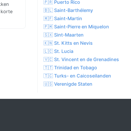
🇵🇷 Puerto Rico
kken
🇧🇱 Saint-Barthélemy
 korte
🇲🇫 Saint-Martin
🇵🇲 Saint-Pierre en Miquelon
🇸🇽 Sint-Maarten
🇰🇳 St. Kitts en Nevis
🇱🇨 St. Lucia
🇻🇨 St. Vincent en de Grenadines
🇹🇹 Trinidad en Tobago
🇹🇨 Turks- en Caicoseilanden
🇺🇸 Verenigde Staten