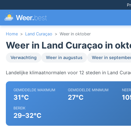
Pr
Weer.
best
Home
>
Land Curaçao
>
Weer in oktober
Weer in Land Curaçao in ok
Verwachting
Weer in augustus
Weer in septembe
Landelijke klimaatnormalen voor 12 steden in Land Cura
GEMIDDELDE MAXIMUM
GEMIDDELDE MINIMUM
NEE
31°C
27°C
10
BEREIK
29–32°C