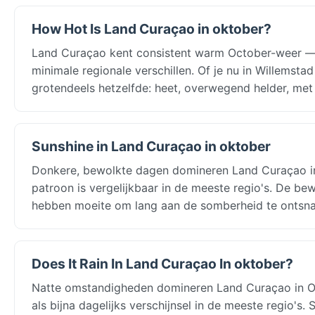
How Hot Is Land Curaçao in oktober?
Land Curaçao kent consistent warm October-weer —
minimale regionale verschillen. Of je nu in Willemst
grotendeels hetzelfde: heet, overwegend helder, met 
Sunshine in Land Curaçao in oktober
Donkere, bewolkte dagen domineren Land Curaçao in 
patroon is vergelijkbaar in de meeste regio's. De b
hebben moeite om lang aan de somberheid te ontsn
Does It Rain In Land Curaçao In oktober?
Natte omstandigheden domineren Land Curaçao in O
als bijna dagelijks verschijnsel in de meeste regio'