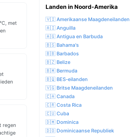
Landen in Noord-Amerika
🇻🇮 Amerikaanse Maagdeneilanden
°C, met
🇦🇮 Anguilla
len
🇦🇬 Antigua en Barbuda
🇧🇸 Bahama's
🇧🇧 Barbados
🇧🇿 Belize
🇧🇲 Bermuda
et
🇧🇶 BES-eilanden
bieden
🇻🇬 Britse Maagdeneilanden
🇨🇦 Canada
🇨🇷 Costa Rica
🇨🇺 Cuba
🇩🇲 Dominica
t regen
🇩🇴 Dominicaanse Republiek
achtige