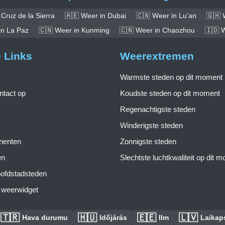
Cruz de la Sierra
🇦🇪 Weer in Dubai
🇨🇳 Weer in Lu’an
🇬🇭 
in La Paz
🇨🇳 Weer in Kunming
🇨🇳 Weer in Chaozhou
🇮🇩 W
e Links
Weerextremen
Warmste steden op dit moment
tact op
Koudste steden op dit moment
Regenachtigste steden
Winderigste steden
inenten
Zonnigste steden
en
Slechtste luchtkwaliteit op dit 
ofdstadsteden
s weerwidget
🇹🇷
🇭🇺
🇪🇪
🇱🇻
Hava durumu
Időjárás
Ilm
Laikaps