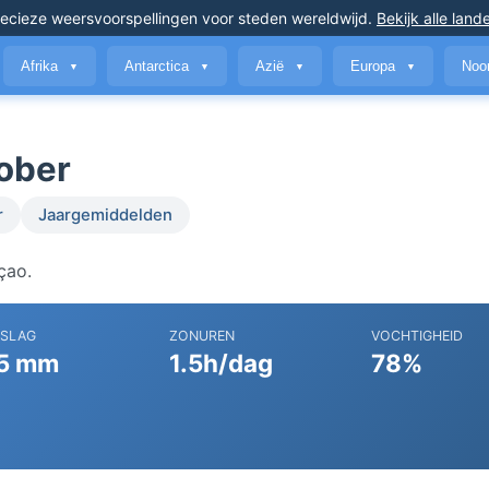
ecieze weersvoorspellingen
voor steden wereldwijd
.
Bekijk alle land
Afrika
Antarctica
Azië
Europa
Noo
▼
▼
▼
▼
tober
r
Jaargemiddelden
çao.
RSLAG
ZONUREN
VOCHTIGHEID
5 mm
1.5h/dag
78%