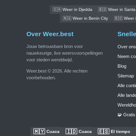
🇸🇦 Weer in Djedda
🇧🇴 Weer in Santa 
🇳🇬 Weer in Benin City
🇧🇴 Weer 
Over Weer.best
Snell
Jouw betrouwbare bron voor
Over ons
nauwkeurige, live weersvoorspellingen
Neem con
voor steden wereldwijd.
Blog
Weer.best © 2026. Alle rechten
Sitemap
voorbehouden.
Alle cont
Alle land
Wereldho
🧩 Grati
🇲🇾
🇮🇩
🇪🇸
Cuaca
Cuaca
El tiempo