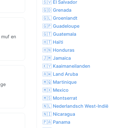
🇸🇻 El Salvador
🇬🇩 Grenada
🇬🇱 Groenlandt
🇬🇵 Guadeloupe
🇬🇹 Guatemala
t muf en
🇭🇹 Haïti
🇭🇳 Honduras
🇯🇲 Jamaica
🇰🇾 Kaaimaneilanden
🇦🇼 Land Aruba
🇲🇶 Martinique
ige
🇲🇽 Mexico
🇲🇸 Montserrat
🇳🇱 Nederlandsch West-Indië
🇳🇮 Nicaragua
🇵🇦 Panama