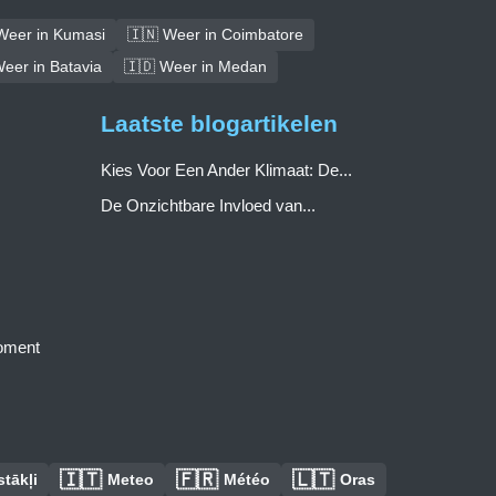
Weer in Kumasi
🇮🇳 Weer in Coimbatore
eer in Batavia
🇮🇩 Weer in Medan
Laatste blogartikelen
Kies Voor Een Ander Klimaat: De...
De Onzichtbare Invloed van...
moment
🇮🇹
🇫🇷
🇱🇹
tākļi
Meteo
Météo
Oras