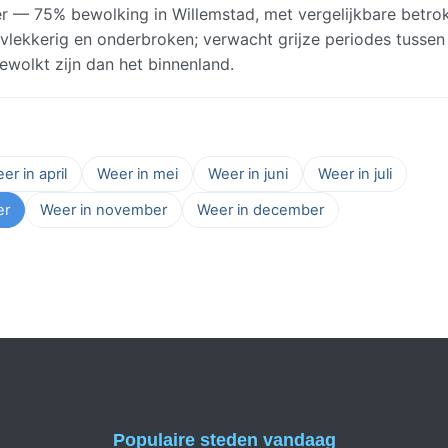
r — 75% bewolking in Willemstad, met vergelijkbare betro
 vlekkerig en onderbroken; verwacht grijze periodes tussen
wolkt zijn dan het binnenland.
er in april
Weer in mei
Weer in juni
Weer in juli
er
Weer in november
Weer in december
Populaire steden vandaag