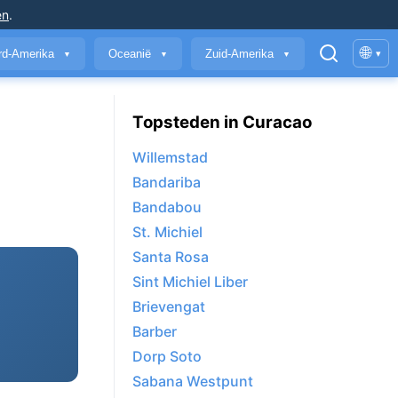
en
.
🌐
rd-Amerika
Oceanië
Zuid-Amerika
▾
▼
▼
▼
Topsteden in Curacao
Willemstad
Bandariba
Bandabou
St. Michiel
Santa Rosa
Sint Michiel Liber
Brievengat
Barber
Dorp Soto
Sabana Westpunt