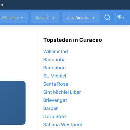
en
.
🌐
rd-Amerika
Oceanië
Zuid-Amerika
▾
▼
▼
▼
Topsteden in Curacao
Willemstad
Bandariba
Bandabou
St. Michiel
Santa Rosa
Sint Michiel Liber
Brievengat
Barber
Dorp Soto
Sabana Westpunt