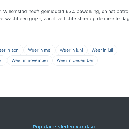
: Willemstad heeft gemiddeld 63% bewolking, en het patr
; verwacht een grijze, zacht verlichte sfeer op de meeste da
er in april
Weer in mei
Weer in juni
Weer in juli
er
Weer in november
Weer in december
Populaire steden vandaag