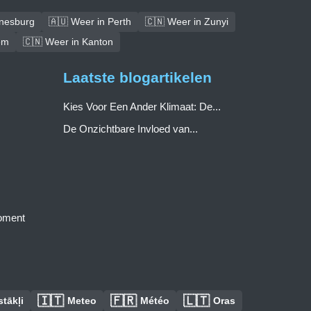
nnesburg
🇦🇺 Weer in Perth
🇨🇳 Weer in Zunyi
em
🇨🇳 Weer in Kanton
Laatste blogartikelen
Kies Voor Een Ander Klimaat: De...
De Onzichtbare Invloed van...
moment
🇮🇹
🇫🇷
🇱🇹
tākļi
Meteo
Météo
Oras