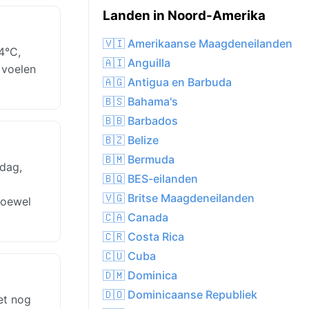
Landen in Noord-Amerika
🇻🇮 Amerikaanse Maagdeneilanden
4°C,
🇦🇮 Anguilla
 voelen
🇦🇬 Antigua en Barbuda
🇧🇸 Bahama's
🇧🇧 Barbados
🇧🇿 Belize
🇧🇲 Bermuda
 dag,
🇧🇶 BES-eilanden
🇻🇬 Britse Maagdeneilanden
hoewel
🇨🇦 Canada
🇨🇷 Costa Rica
🇨🇺 Cuba
🇩🇲 Dominica
🇩🇴 Dominicaanse Republiek
et nog