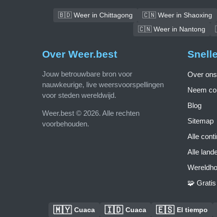
🇧🇩 Weer in Chittagong
🇨🇳 Weer in Shaoxing
🇨🇳 Weer in Nantong
Over Weer.best
Snell
Jouw betrouwbare bron voor
Over ons
nauwkeurige, live weersvoorspellingen
Neem con
voor steden wereldwijd.
Blog
Weer.best © 2026. Alle rechten
Sitemap
voorbehouden.
Alle cont
Alle land
Wereldho
🧩 Grati
🇲🇾
🇮🇩
🇪🇸
Cuaca
Cuaca
El tiempo