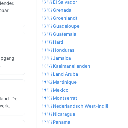
🇸🇻 El Salvador
lender.
🇬🇩 Grenada
baar
🇬🇱 Groenlandt
🇬🇵 Guadeloupe
🇬🇹 Guatemala
🇭🇹 Haïti
🇭🇳 Honduras
sopgang
🇯🇲 Jamaica
.
🇰🇾 Kaaimaneilanden
🇦🇼 Land Aruba
🇲🇶 Martinique
🇲🇽 Mexico
🇲🇸 Montserrat
land. De
werk.
🇳🇱 Nederlandsch West-Indië
🇳🇮 Nicaragua
🇵🇦 Panama