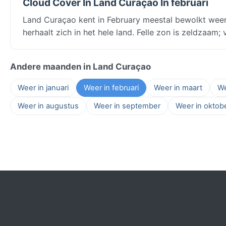
Cloud Cover In Land Curaçao In februari
Land Curaçao kent in February meestal bewolkt weer
herhaalt zich in het hele land. Felle zon is zeldzaam
Andere maanden in Land Curaçao
Weer in januari
Weer in februari
Weer in maart
We
Weer in augustus
Weer in september
Weer in oktob