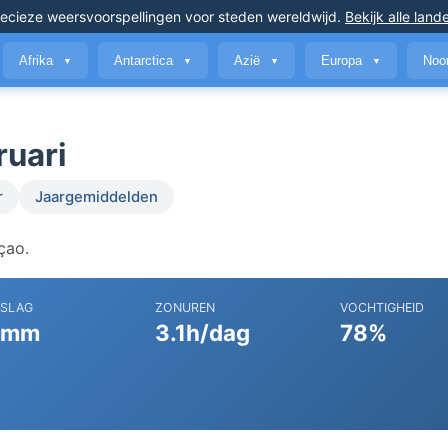
ecieze weersvoorspellingen
voor steden wereldwijd
.
Bekijk alle land
Afrika
Antarctica
Azië
Europa
Noo
▼
▼
▼
▼
ruari
r
Jaargemiddelden
çao.
RSLAG
ZONUREN
VOCHTIGHEID
 mm
3.1h/dag
78%