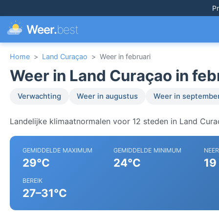
Pr
Weer.
best
Home
>
Land Curaçao
>
Weer in februari
Weer in Land Curaçao in feb
Verwachting
Weer in augustus
Weer in septembe
Landelijke klimaatnormalen voor 12 steden in Land Cura
GEMIDDELDE MAXIMUM
GEMIDDELDE MINIMUM
NEE
29°C
24°C
19
BEREIK
27–31°C