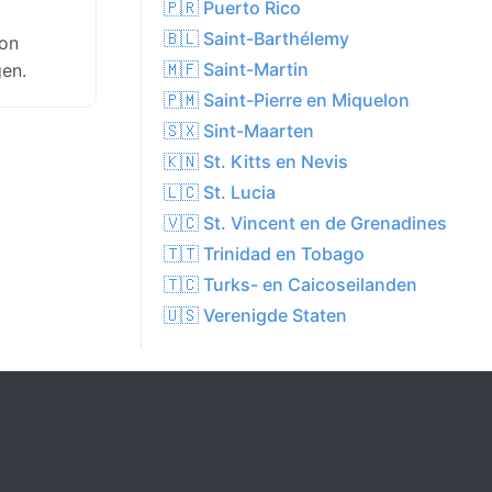
🇵🇷 Puerto Rico
🇧🇱 Saint-Barthélemy
oon
🇲🇫 Saint-Martin
gen.
🇵🇲 Saint-Pierre en Miquelon
🇸🇽 Sint-Maarten
🇰🇳 St. Kitts en Nevis
🇱🇨 St. Lucia
🇻🇨 St. Vincent en de Grenadines
🇹🇹 Trinidad en Tobago
🇹🇨 Turks- en Caicoseilanden
🇺🇸 Verenigde Staten