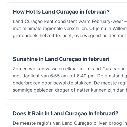
How Hot Is Land Curaçao in februari?
Land Curaçao kent consistent warm February-weer 
met minimale regionale verschillen. Of je nu in Will
grotendeels hetzelfde: heet, overwegend helder, met 
Sunshine in Land Curaçao in februari
Zon en wolken wisselen elkaar af in Land Curaçao in 
met daglicht van 6:55 am tot 6:40 pm. De omstandig
onderbroken door bewolkte stukken. De meeste regio
sommige gebieden droger of natter kunnen zijn dan h
Does It Rain In Land Curaçao In februari?
De meeste regio's van Land Curaçao blijven droog 