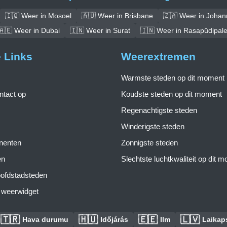
🇮🇶 Weer in Mosoel
🇦🇺 Weer in Brisbane
🇿🇦 Weer in Joha
🇦🇪 Weer in Dubai
🇮🇳 Weer in Surat
🇮🇳 Weer in Rasapūdipal
e Links
Weerextremen
Warmste steden op dit moment
tact op
Koudste steden op dit moment
Regenachtigste steden
Winderigste steden
inenten
Zonnigste steden
en
Slechtste luchtkwaliteit op dit 
ofdstadsteden
s weerwidget
🇹🇷
🇭🇺
🇪🇪
🇱🇻
Hava durumu
Időjárás
Ilm
Laikaps