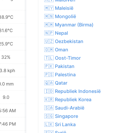
🇲🇾 Maleisië
🇲🇳 Mongolië
38.9°C
35.2°C
🇲🇲 Myanmar (Birma)
31.6°C
29.9°C
🇳🇵 Nepal
🇺🇿 Oezbekistan
25.9°C
25.5°C
🇴🇲 Oman
32%
36%
🇹🇱 Oost-Timor
🇵🇰 Pakistan
3.8 kph
37.4 kph
🇵🇸 Palestina
🇶🇦 Qatar
0.0 mm
0.0 mm
🇮🇩 Republiek Indonesië
9.0
9.0
🇰🇷 Republiek Korea
🇸🇦 Saudi-Arabië
5:56 AM
05:57 AM
🇸🇬 Singapore
7:46 PM
07:44 PM
🇱🇰 Sri Lanka
🇸🇾 Syrië