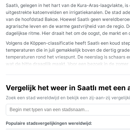
Saatlı, gelegen in het hart van de Kura-Aras-laagvlakte, i
uitgestrekte katoenvelden en irrigatiekanalen. De stad adem
van de hoofdstad Bakoe. Hoewel Saatlı geen wereldberoem
agrarische leven en de warme gastvrijheid van de regio. D
dagelijkse ritme. Hier draait het om de oogst, de markt e
Volgens de Köppen-classificatie heeft Saatlı een koud ste
temperaturen die in juli gemakkelijk boven de dertig graden
temperaturen rond het vriespunt. De neerslag is schaars en 
wat de hitte draaglijk maakt. Voor een bezoek in de zomer
zonnebrandcrème essentieel. In de winter zijn een warme 
zijn.
Vergelijk het weer in Saatlı met een
De beste tijd om Saatlı te bezoeken, weergerelateerd, is he
oktober), wanneer de temperaturen aangenaam mild zijn en
Zoek een stad wereldwijd en bekijk een zij-aan-zij vergel
gebied zijn de plotselinge stofstormen die in de late zom
Sneeuwval in de winter is zeldzaam maar mogelijk, en dan l
sirocco; de droogte en de intense zomerhitte zijn de me
Populaire stadsvergelijkingen wereldwijd: