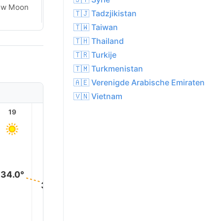
Waxing
ew Moon
🇹🇯 Tadzjikistan
Crescent
🇹🇼 Taiwan
🇹🇭 Thailand
🇹🇷 Turkije
🇹🇲 Turkmenistan
🇦🇪 Verenigde Arabische Emiraten
🇻🇳 Vietnam
19
20
21
22
23
34.0°
31.0°
30.0°
28.0°
27.0°
27.0°