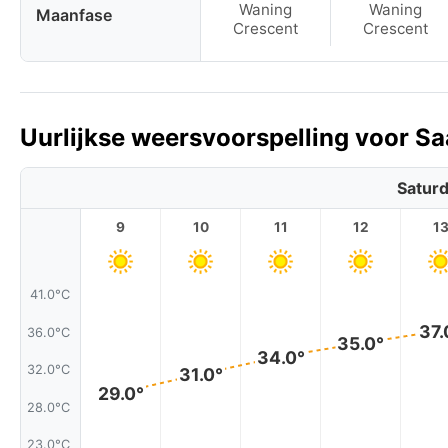
Waning
Waning
Maanfase
Crescent
Crescent
Uurlijkse weersvoorspelling voor Sa
Saturd
9
10
11
12
1
41.0°C
37.
36.0°C
35.0°
34.0°
32.0°C
31.0°
29.0°
28.0°C
23.0°C