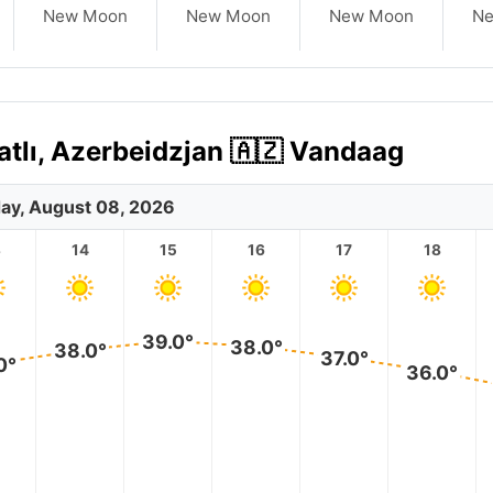
New Moon
New Moon
New Moon
N
atlı, Azerbeidzjan 🇦🇿 Vandaag
ay, August 08, 2026
3
14
15
16
17
18
39.0°
38.0°
38.0°
37.0°
0°
36.0°