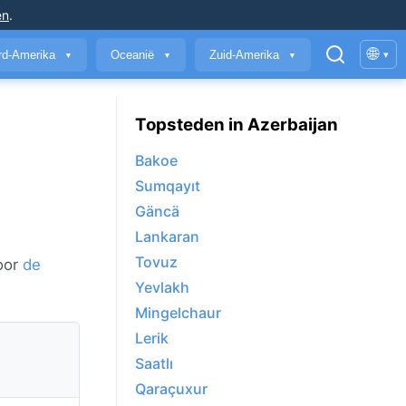
en
.
🌐
rd-Amerika
Oceanië
Zuid-Amerika
▾
▼
▼
▼
Topsteden in Azerbaijan
Bakoe
Sumqayıt
Gäncä
Lankaran
n
Tovuz
door
de
Yevlakh
Mingelchaur
Lerik
Saatlı
Qaraçuxur