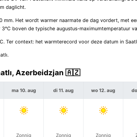
m daglicht.
t 0 mm. Het wordt warmer naarmate de dag vordert, met 
r 3°C boven de typische augustus-maximumtemperatuur va
°C. Ter context: het warmterecord voor deze datum in Saatl
tlı.
tlı, Azerbeidzjan 🇦🇿
ma 10. aug
di 11. aug
wo 12. aug
do
Zonnig
Zonnig
Zonnig