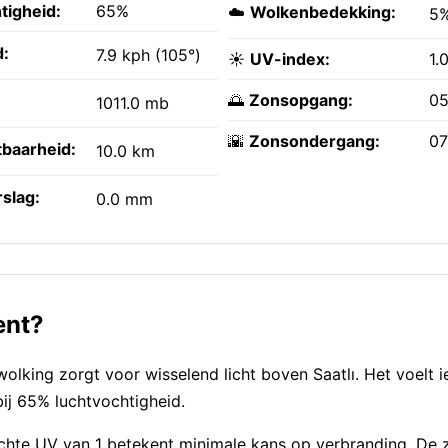
tigheid:
65%
☁️
Wolkenbedekking:
5
:
7.9 kph (105°)
☀️
UV-index:
1.
🌅
Zonsopgang:
05
1011.0 mb
🌇
Zonsondergang:
07
tbaarheid:
10.0 km
slag:
0.0 mm
ent?
olking zorgt voor wisselend licht boven Saatlı. Het voelt 
bij 65% luchtvochtigheid.
 zachte UV van 1 betekent minimale kans op verbranding. D