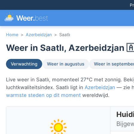
Pr
Weer.
best
Home
>
Azerbeidzjan
>
Saatlı
Weer in Saatlı, Azerbeidzjan 
Verwachting
Weer in augustus
Weer in septembe
Live weer in Saatlı, momenteel 27°C met zonnig. Beki
luchtkwaliteitsindex. Saatlı ligt in
Azerbeidzjan
— zie h
warmste steden op dit moment
wereldwijd.
Huidi
Bijge