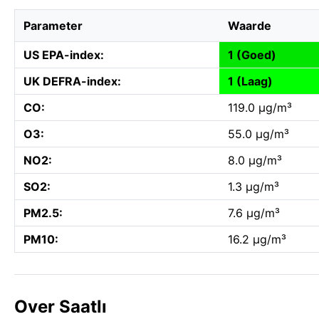
Parameter
Waarde
US EPA-index:
1 (Goed)
UK DEFRA-index:
1 (Laag)
CO:
119.0 µg/m³
O3:
55.0 µg/m³
NO2:
8.0 µg/m³
SO2:
1.3 µg/m³
PM2.5:
7.6 µg/m³
PM10:
16.2 µg/m³
Over Saatlı