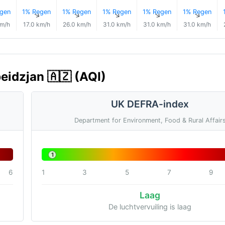
gen
1% Regen
1% Regen
1% Regen
1% Regen
1% Regen
↑
↑
↑
↑
↑
↑
km/h
17.0 km/h
26.0 km/h
31.0 km/h
31.0 km/h
31.0 km/h
beidzjan 🇦🇿 (AQI)
UK DEFRA-index
Department for Environment, Food & Rural Affair
1
6
1
3
5
7
9
Laag
De luchtvervuiling is laag