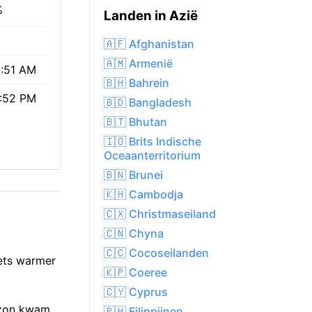
%
Landen in Azië
0
🇦🇫 Afghanistan
🇦🇲 Armenië
:51 AM
🇧🇭 Bahrein
:52 PM
🇧🇩 Bangladesh
🇧🇹 Bhutan
🇮🇴 Brits Indische
Oceaanterritorium
🇧🇳 Brunei
🇰🇭 Cambodja
🇨🇽 Christmaseiland
🇨🇳 Chyna
🇨🇨 Cocoseilanden
iets warmer
🇰🇵 Coeree
🇨🇾 Cyprus
e zon kwam
🇵🇭 Filippijnen