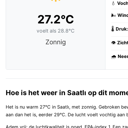
💧
Voch
27.2°C
🌬️
Wind
🌡️
Druk:
voelt als 28.8°C
Zonnig
👁️
Zich
🌧️
Neer
Hoe is het weer in Saatlı op dit mom
Het is nu warm 27°C in Saatlı, met zonnig. Gebroken bew
aan dan het is, eerder 29°C. De lucht voelt vochtig aan 
Adem vrij: de luchtkwaliteit is goed, EPA-index 1. Een