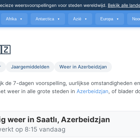
ecieze weersvoorspellingen
voor steden wereldwijd
.
Bekijk alle land
Afrika
Antarctica
Azië
Europa
Noo
▼
▼
▼
▼
🇿
r
Jaargemiddelden
Weer in Azerbeidzjan
jk de 7-dagen voorspelling, uurlijkse omstandigheden e
et weer in alle grote steden in
Azerbeidzjan
, of blader 
g weer in Saatlı, Azerbeidzjan
werkt op 8:15 vandaag