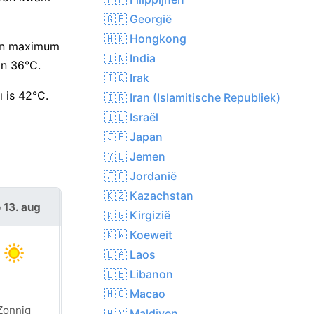
🇬🇪 Georgië
🇭🇰 Hongkong
een maximum
🇮🇳 India
n 36°C.
🇮🇶 Irak
ı is 42°C.
🇮🇷 Iran (Islamitische Republiek)
🇮🇱 Israël
🇯🇵 Japan
🇾🇪 Jemen
🇯🇴 Jordanië
🇰🇿 Kazachstan
 13. aug
vr 14. aug
🇰🇬 Kirgizië
🇰🇼 Koeweit
🇱🇦 Laos
🇱🇧 Libanon
🇲🇴 Macao
Zonnig
Zonnig
🇲🇻 Maldiven