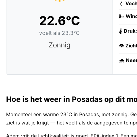
💧
Voch
22.6°C
🌬️
Wind
🌡️
Druk:
voelt als 23.3°C
Zonnig
👁️
Zich
🌧️
Neer
Hoe is het weer in Posadas op dit 
Momenteel een warme 23°C in Posadas, met zonnig. Geb
ziet is wat je krijgt — het voelt als de aangegeven temp
Adem vrij: de luchtkwaliteit is goed, EPA-index 1. Ee