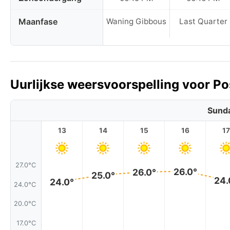
Maanfase
Waning Gibbous
Last Quarter
Uurlijkse weersvoorspelling voor Po
Sunda
13
14
15
16
17
27.0°C
26.0°
26.0°
25.0°
24.
24.0°
24.0°C
20.0°C
17.0°C