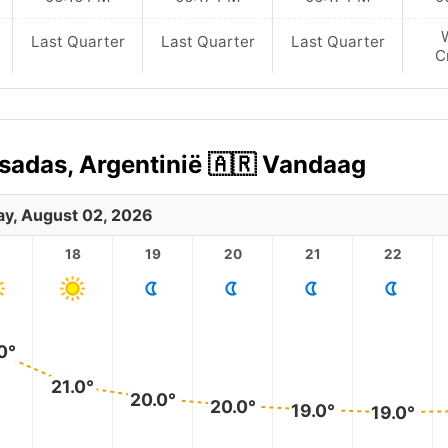
Last Quarter
Last Quarter
Last Quarter
C
sadas, Argentinië 🇦🇷 Vandaag
y, August 02, 2026
18
19
20
21
22
0°
21.0°
20.0°
20.0°
19.0°
19.0°