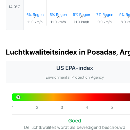
14.0°C
6% Regen
5% Regen
5% Regen
7% Regen
9% Re
↑
↑
↑
↑
11.0 km/h
11.0 km/h
11.0 km/h
9.0 km/h
8.0 k
Luchtkwaliteitsindex in Posadas, Arg
US EPA-index
Environmental Protection Agency
1
1
2
3
4
5
Goed
De luchtkwaliteit wordt als bevredigend beschouwd