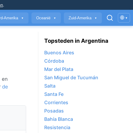
en
.
🌐
rd-Amerika
Oceanië
Zuid-Amerika
▾
▼
▼
▼
Topsteden in Argentina
Buenos Aires
Córdoba
Mar del Plata
San Miguel de Tucumán
n en
Salta
r
de
Santa Fe
Corrientes
Posadas
Bahía Blanca
Resistencia