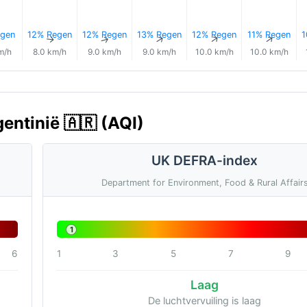
gen
12% Regen
12% Regen
13% Regen
12% Regen
11% Regen
1
↑
↑
↑
↑
↑
↑
m/h
8.0 km/h
9.0 km/h
9.0 km/h
10.0 km/h
10.0 km/h
entinië 🇦🇷 (AQI)
UK DEFRA-index
Department for Environment, Food & Rural Affair
1
6
1
3
5
7
9
Laag
De luchtvervuiling is laag