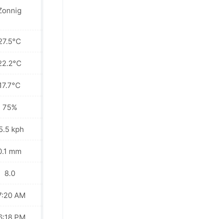
Plaatselijk
Zonnig
regen in de
buurt
27.5°C
21.1°C
22.2°C
17.0°C
17.7°C
14.5°C
75%
89%
5.5 kph
13.3 kph
0.1 mm
5.5 mm
8.0
6.0
7:20 AM
07:19 AM
6:18 PM
06:18 PM