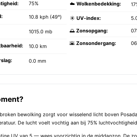
tigheid:
75%
☁️
Wolkenbedekking:
17
:
10.8 kph (49°)
☀️
UV-index:
5.
🌅
Zonsopgang:
07
1015.0 mb
🌇
Zonsondergang:
06
tbaarheid:
10.0 km
slag:
0.0 mm
moment?
roken bewolking zorgt voor wisselend licht boven Posada
eratuur. De lucht voelt vochtig aan bij 75% luchtvochtigheid
n matige UV van 5 — wees voorzichtig in de middagzon. De 