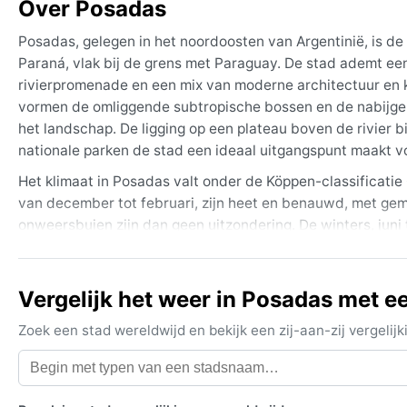
Over Posadas
Posadas, gelegen in het noordoosten van Argentinië, is de 
Paraná, vlak bij de grens met Paraguay. De stad ademt ee
rivierpromenade en een mix van moderne architectuur en ko
vormen de omliggende subtropische bossen en de nabijgel
het landschap. De ligging op een plateau boven de rivier b
nationale parken de stad een ideaal uitgangspunt maakt v
Het klimaat in Posadas valt onder de Köppen-classificatie
van december tot februari, zijn heet en benauwd, met ge
onweersbuien zijn dan geen uitzondering. De winters, juni
rond de 18 °C schommelen, maar ’s nachts kan het flink afko
en lente. Regenkleding is altijd handig, lichte katoenen kl
Vergelijk het weer in Posadas met e
De beste reistijd voor aangenaam weer is in de lente (s
milder zijn en de luchtvochtigheid draaglijker. In de zome
Zoek een stad wereldwijd en bekijk een zij-aan-zij vergel
minder comfortabel maken; in de winter is er soms mist bo
van de Zuid-Amerikaanse moessonachtige stromingen die r
groen rondom de stad.