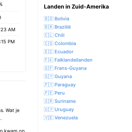
%
Landen in Zuid-Amerika
0
🇧🇴 Bolivia
🇧🇷 Brazilië
:23 AM
🇨🇱 Chili
:15 PM
🇨🇴 Colombia
🇪🇨 Ecuador
🇫🇰 Falklandeilanden
🇬🇫 Frans-Guyana
🇬🇾 Guyana
🇵🇾 Paraguay
🇵🇪 Peru
🇸🇷 Suriname
🇺🇾 Uruguay
s. Wat je
🇻🇪 Venezuela
.
zon kwam op