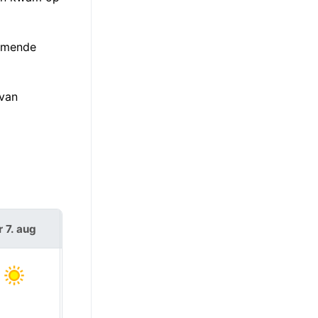
komende
 van
r 7. aug
za 8. aug