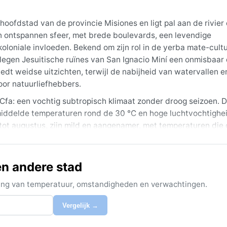
hoofdstad van de provincie Misiones en ligt pal aan de rivier
n ontspannen sfeer, met brede boulevards, een levendige
loniale invloeden. Bekend om zijn rol in de yerba mate-cultu
egen Jesuitische ruïnes van San Ignacio Miní een onmisbaar 
iedt weidse uitzichten, terwijl de nabijheid van watervallen e
oor natuurliefhebbers.
 Cfa: een vochtig subtropisch klimaat zonder droog seizoen. 
middelde temperaturen rond de 30 °C en hoge luchtvochtighei
 tot augustus, zijn mild en aangenamer, met temperaturen die
elen. Neerslag valt het hele jaar door, met een lichte piek in
eding voor de zomer, en een vest of trui voor de winteravonden
en andere stad
eptember-november) en de herfst (maart-mei), wanneer de te
r kunnen hittegolven en hevige onweersbuien met hagel het ver
ijking van temperatuur, omstandigheden en verwachtingen.
ven de rivier, maar sneeuw is uiterst zeldzaam. Opvallend is 
egelmatig vochtige lucht aanvoeren, wat leidt tot het weeld
Vergelijk →