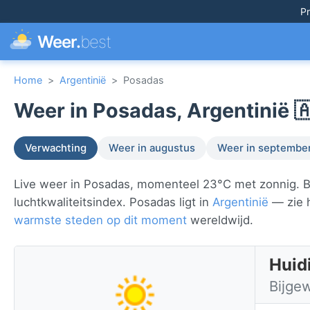
Pr
Weer.
best
Home
>
Argentinië
>
Posadas
Weer in Posadas, Argentinië 
Verwachting
Weer in augustus
Weer in septembe
Live weer in Posadas, momenteel 23°C met zonnig. Be
luchtkwaliteitsindex. Posadas ligt in
Argentinië
— zie h
warmste steden op dit moment
wereldwijd.
Huid
Bijge