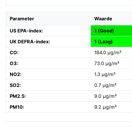
Parameter
Waarde
US EPA-index:
1 (Goed)
UK DEFRA-index:
1 (Laag)
CO:
184.0 µg/m³
O3:
73.0 µg/m³
NO2:
1.3 µg/m³
SO2:
0.7 µg/m³
PM2.5:
9.0 µg/m³
PM10:
9.2 µg/m³