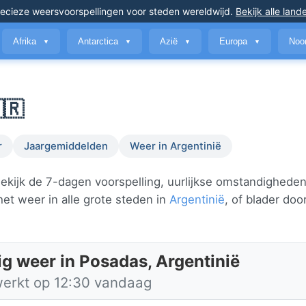
ecieze weersvoorspellingen
voor steden wereldwijd
.
Bekijk alle land
Afrika
Antarctica
Azië
Europa
Noo
▼
▼
▼
▼
🇷
r
Jaargemiddelden
Weer in Argentinië
kijk de 7-dagen voorspelling, uurlijkse omstandighede
et weer in alle grote steden in
Argentinië
, of blader doo
ig weer in Posadas, Argentinië
werkt op 12:30 vandaag