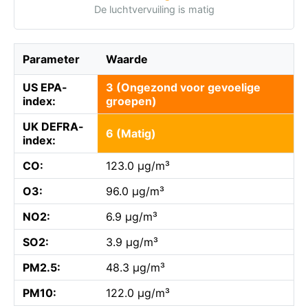
De luchtvervuiling is matig
Parameter
Waarde
US EPA-
3 (Ongezond voor gevoelige
index:
groepen)
UK DEFRA-
6 (Matig)
index:
CO:
123.0 µg/m³
O3:
96.0 µg/m³
NO2:
6.9 µg/m³
SO2:
3.9 µg/m³
PM2.5:
48.3 µg/m³
PM10:
122.0 µg/m³