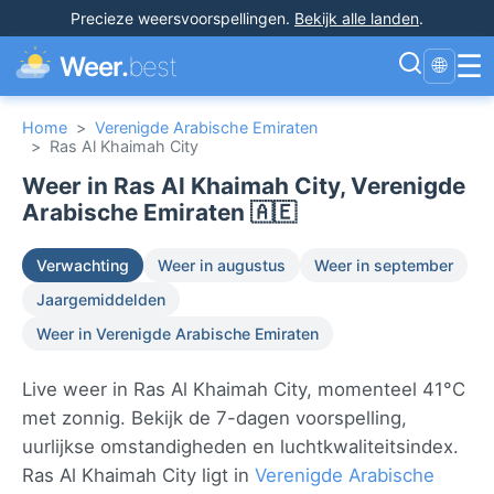
Precieze weersvoorspellingen
.
Bekijk alle landen
.
☰
Weer.
best
🌐
Home
>
Verenigde Arabische Emiraten
>
Ras Al Khaimah City
Weer in Ras Al Khaimah City, Verenigde
Arabische Emiraten 🇦🇪
Verwachting
Weer in augustus
Weer in september
Jaargemiddelden
Weer in Verenigde Arabische Emiraten
Live weer in Ras Al Khaimah City, momenteel 41°C
met zonnig. Bekijk de 7-dagen voorspelling,
uurlijkse omstandigheden en luchtkwaliteitsindex.
Ras Al Khaimah City ligt in
Verenigde Arabische