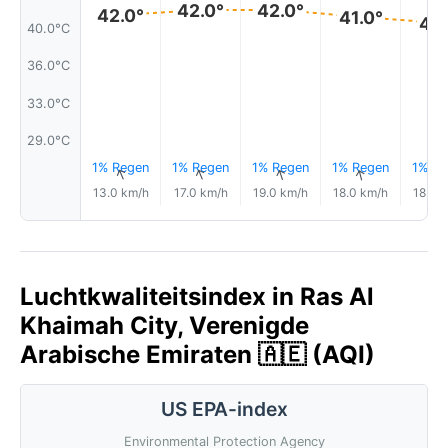
42.0°
42.0°
42.0°
41.0°
41.
40.0°C
36.0°C
33.0°C
29.0°C
1% Regen
1% Regen
1% Regen
1% Regen
1% Re
↑
↑
↑
↑
13.0 km/h
17.0 km/h
19.0 km/h
18.0 km/h
18.0 
Luchtkwaliteitsindex in Ras Al
Khaimah City, Verenigde
Arabische Emiraten 🇦🇪 (AQI)
US EPA-index
Environmental Protection Agency