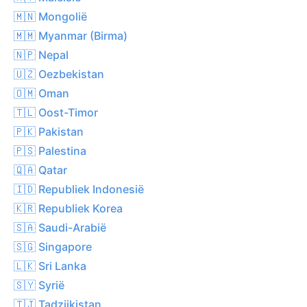
🇲🇳 Mongolië
🇲🇲 Myanmar (Birma)
🇳🇵 Nepal
🇺🇿 Oezbekistan
🇴🇲 Oman
🇹🇱 Oost-Timor
🇵🇰 Pakistan
🇵🇸 Palestina
🇶🇦 Qatar
🇮🇩 Republiek Indonesië
🇰🇷 Republiek Korea
🇸🇦 Saudi-Arabië
🇸🇬 Singapore
🇱🇰 Sri Lanka
🇸🇾 Syrië
🇹🇯 Tadzjikistan