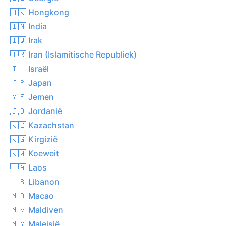
🇭🇰 Hongkong
🇮🇳 India
🇮🇶 Irak
🇮🇷 Iran (Islamitische Republiek)
🇮🇱 Israël
🇯🇵 Japan
🇾🇪 Jemen
🇯🇴 Jordanië
🇰🇿 Kazachstan
🇰🇬 Kirgizië
🇰🇼 Koeweit
🇱🇦 Laos
🇱🇧 Libanon
🇲🇴 Macao
🇲🇻 Maldiven
🇲🇾 Maleisië