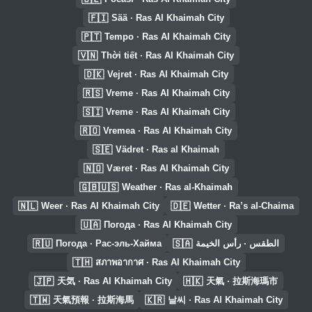
🇫🇮
Sää · Ras Al Khaimah City
🇵🇹
Tempo · Ras Al Khaimah City
🇻🇳
Thời tiết · Ras Al Khaimah City
🇩🇰
Vejret · Ras Al Khaimah City
🇷🇸
Vreme · Ras Al Khaimah City
🇸🇮
Vreme · Ras Al Khaimah City
🇷🇴
Vremea · Ras Al Khaimah City
🇸🇪
Vädret · Ras al Khaimah
🇳🇴
Været · Ras Al Khaimah City
🇬🇧🇺🇸
Weather · Ras al-Khaimah
🇳🇱
🇩🇪
Weer · Ras Al Khaimah City
Wetter · Ra’s al-Chaima
🇺🇦
Погода · Ras Al Khaimah City
🇷🇺
🇸🇦
Погода · Рас-эль-Хайма
الطقس · رأس الخيمة
🇹🇭
สภาพอากาศ · Ras Al Khaimah City
🇯🇵
🇭🇰
天気 · Ras Al Khaimah City
天氣 · 拉斯海瑪市
🇹🇼
🇰🇷
天氣預報 · 拉斯海馬
날씨 · Ras Al Khaimah City