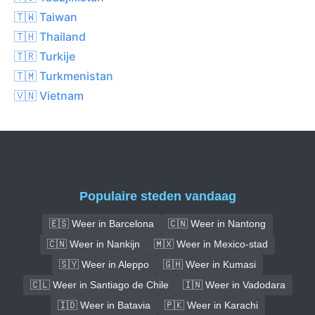
🇹🇼 Taiwan
🇹🇭 Thailand
🇹🇷 Turkije
🇹🇲 Turkmenistan
🇻🇳 Vietnam
Populaire steden vandaag
🇪🇸 Weer in Barcelona
🇨🇳 Weer in Nantong
🇨🇳 Weer in Nankijn
🇲🇽 Weer in Mexico-stad
🇸🇾 Weer in Aleppo
🇬🇭 Weer in Kumasi
🇨🇱 Weer in Santiago de Chile
🇮🇳 Weer in Vadodara
🇮🇩 Weer in Batavia
🇵🇰 Weer in Karachi