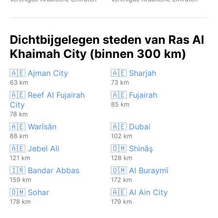
Dichtbijgelegen steden van Ras Al
Khaimah City (binnen 300 km)
🇦🇪 Ajman City
🇦🇪 Sharjah
63 km
73 km
🇦🇪 Reef Al Fujairah
🇦🇪 Fujairah
City
85 km
78 km
🇦🇪 Warīsān
🇦🇪 Dubai
88 km
102 km
🇦🇪 Jebel Ali
🇴🇲 Shināş
121 km
128 km
🇮🇷 Bandar Abbas
🇴🇲 Al Buraymī
159 km
172 km
🇴🇲 Sohar
🇦🇪 Al Ain City
178 km
179 km