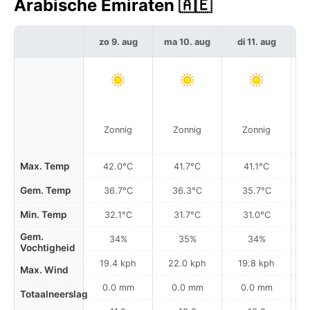
Arabische Emiraten 🇦🇪
zo 9. aug
ma 10. aug
di 11. aug
w
Zonnig
Zonnig
Zonnig
Max. Temp
42.0°C
41.7°C
41.1°C
Gem. Temp
36.7°C
36.3°C
35.7°C
Min. Temp
32.1°C
31.7°C
31.0°C
Gem.
34%
35%
34%
Vochtigheid
19.4 kph
22.0 kph
19.8 kph
Max. Wind
0.0 mm
0.0 mm
0.0 mm
Totaalneerslag