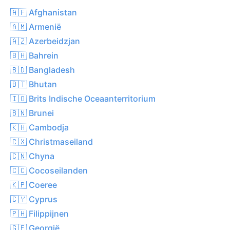
🇦🇫 Afghanistan
🇦🇲 Armenië
🇦🇿 Azerbeidzjan
🇧🇭 Bahrein
🇧🇩 Bangladesh
🇧🇹 Bhutan
🇮🇴 Brits Indische Oceaanterritorium
🇧🇳 Brunei
🇰🇭 Cambodja
🇨🇽 Christmaseiland
🇨🇳 Chyna
🇨🇨 Cocoseilanden
🇰🇵 Coeree
🇨🇾 Cyprus
🇵🇭 Filippijnen
🇬🇪 Georgië