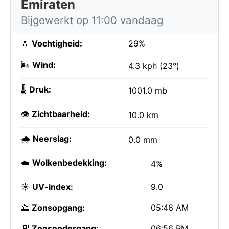
Emiraten
Bijgewerkt op 11:00 vandaag
💧
Vochtigheid:
29%
🌬️
Wind:
4.3 kph (23°)
🌡️
Druk:
1001.0 mb
👁️
Zichtbaarheid:
10.0 km
🌧️
Neerslag:
0.0 mm
☁️
Wolkenbedekking:
4%
☀️
UV-index:
9.0
🌅
Zonsopgang:
05:46 AM
🌇
Zonsondergang:
06:56 PM