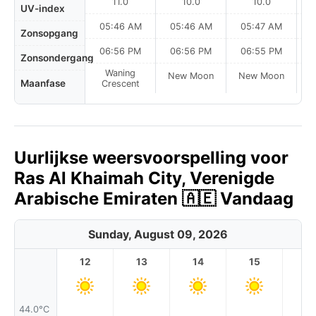
11.0
10.0
10.0
UV-index
05:46 AM
05:46 AM
05:47 AM
Zonsopgang
06:56 PM
06:56 PM
06:55 PM
Zonsondergang
Waning
New Moon
New Moon
N
Maanfase
Crescent
Uurlijkse weersvoorspelling voor
Ras Al Khaimah City, Verenigde
Arabische Emiraten 🇦🇪 Vandaag
Sunday, August 09, 2026
12
13
14
15
1
44.0°C