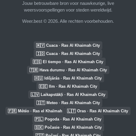
Jouw betrouwbare bron voor nauwkeurige, live
weersvoorspellingen voor steden wereldwijd.
Weer.best © 2026. Alle rechten voorbehouden.
🇲🇾
Cuaca · Ras Al Khaimah City
🇮🇩
Cuaca · Ras Al Khaimah City
🇪🇸
El tiempo · Ras Al Khaimah City
🇹🇷
Hava durumu · Ras Al Khaimah City
🇭🇺
Időjárás · Ras Al Khaimah City
🇪🇪
Ilm · Ras Al Khaimah City
🇱🇻
Laikapstākļi · Ras Al Khaimah City
🇮🇹
Meteo · Ras Al Khaimah City
🇫🇷
🇱🇹
Météo · Ras el Khaïmah
Oras · Ras Al Khaimah City
🇵🇱
Pogoda · Ras Al Khaimah City
🇸🇰
Počasie · Ras Al Khaimah City
🇨🇿
Počasí · Ras Al Khaimah City