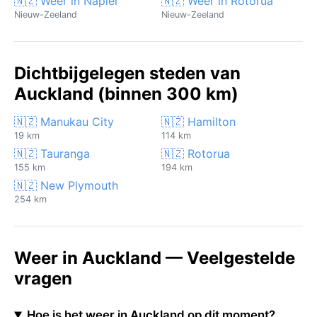
🇳🇿 Weer in Napier
🇳🇿 Weer in Rotorua
Nieuw-Zeeland
Nieuw-Zeeland
Dichtbijgelegen steden van
Auckland (binnen 300 km)
🇳🇿 Manukau City
🇳🇿 Hamilton
19 km
114 km
🇳🇿 Tauranga
🇳🇿 Rotorua
155 km
194 km
🇳🇿 New Plymouth
254 km
Weer in Auckland — Veelgestelde
vragen
Hoe is het weer in Auckland op dit moment?