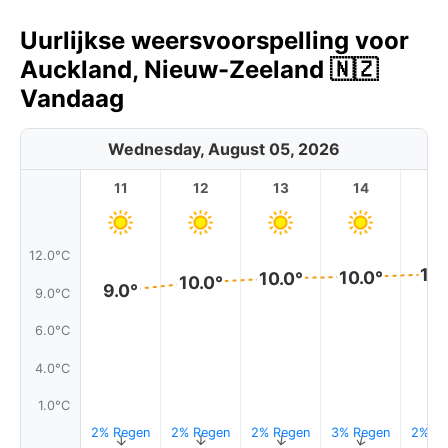
Uurlijkse weersvoorspelling voor
Auckland, Nieuw-Zeeland 🇳🇿
Vandaag
Wednesday, August 05, 2026
11
12
13
14
1
12.0°C
11.
10.0°
10.0°
10.0°
9.0°
9.0°C
6.0°C
4.0°C
1.0°C
2% Regen
2% Regen
2% Regen
3% Regen
2% Re
↑
↑
↑
↑