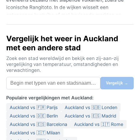
iconische Rangitoto. In de wijken wisselt een
ontspannen kustvibe af met bruisende markten en
een mix van Polynesische, Aziatische en Europese
invloeden. Vanuit het centrum zijn de stranden van de
Vergelijk het weer in Auckland
Golf van Hauraki en de groene heuvels van het
achterland nooit ver weg.
met een andere stad
Het klimaat in Auckland is volgens Köppen een
Zoek een stad wereldwijd en bekijk een zij-aan-zij
gematigd zeeklimaat (Cfb), met milde temperaturen
vergelijking van temperatuur, omstandigheden en
verwachtingen.
het hele jaar door. De zomers (december tot februari)
zijn aangenaam warm, met gemiddelde maxima rond
Vergelijk →
23°C, maar niet overdreven heet. De winters (juni tot
augustus) zijn koel en regenachtig, met gemiddelde
Populaire vergelijkingen met Auckland:
temperaturen rond 14°C. Neerslag valt het hele jaar
Auckland vs 🇫🇷 Parijs
Auckland vs 🇬🇧 Londen
verspreid, zonder echt droog seizoen, en de
luchtvochtigheid is vaak hoog. De beste paklijst
Auckland vs 🇩🇪 Berlin
Auckland vs 🇪🇸 Madrid
omvat lichte kleding voor de zomer, een warme trui
Auckland vs 🇪🇸 Barcelona
Auckland vs 🇮🇹 Rome
voor de avonden, en altijd een waterdicht jack –
Auckland vs 🇮🇹 Milaan
regen kan plots opsteken.