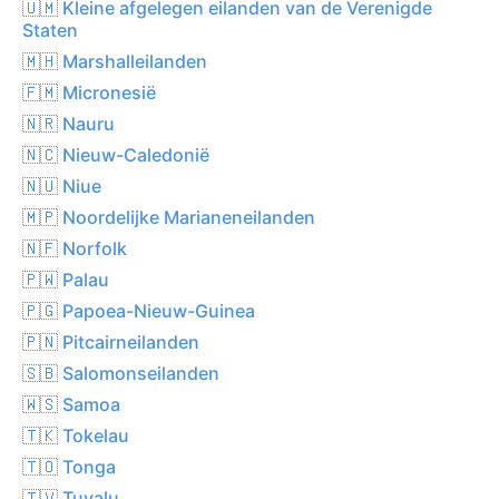
🇺🇲 Kleine afgelegen eilanden van de Verenigde
Staten
🇲🇭 Marshalleilanden
🇫🇲 Micronesië
🇳🇷 Nauru
🇳🇨 Nieuw-Caledonië
🇳🇺 Niue
🇲🇵 Noordelijke Marianeneilanden
🇳🇫 Norfolk
🇵🇼 Palau
🇵🇬 Papoea-Nieuw-Guinea
🇵🇳 Pitcairneilanden
🇸🇧 Salomonseilanden
🇼🇸 Samoa
🇹🇰 Tokelau
🇹🇴 Tonga
🇹🇻 Tuvalu