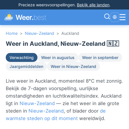
Precieze weersvoorspellingen
.
Bekijk alle landen
.
☰
Weer.
best
🌐
Home
>
Nieuw-Zeeland
>
Auckland
Weer in Auckland, Nieuw-Zeeland 🇳🇿
Verwachting
Weer in augustus
Weer in september
Jaargemiddelden
Weer in Nieuw-Zeeland
Live weer in Auckland, momenteel 8°C met zonnig.
Bekijk de 7-dagen voorspelling, uurlijkse
omstandigheden en luchtkwaliteitsindex. Auckland
ligt in
Nieuw-Zeeland
— zie het weer in alle grote
steden in
Nieuw-Zeeland
, of blader door
de
warmste steden op dit moment
wereldwijd.