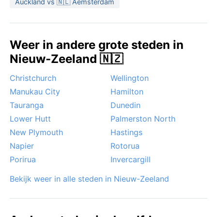
Auckland vs 🇳🇱 Aemsterdam
De beste tijd om Auckland te bezoeken voor mooi
weer is het late voorjaar (november) of de vroege
herfst (maart), wanneer de temperatuur mild is en de
Weer in andere grote steden in
regenkans iets lager. Opmerkelijke verschijnselen zijn
Nieuw-Zeeland 🇳🇿
niet extreem: er komen geen orkanen of moessons
voor, maar fluctuerende winden en soms
Christchurch
Wellington
aanhoudende zeemist kunnen de zichtbaarheid
Manukau City
Hamilton
beïnvloeden. Incidentele stormen vanuit de
Tauranga
Dunedin
Tasmanzee brengen felle regen, maar over het
algemeen is het weer zacht, met een subtropische
Lower Hutt
Palmerston North
tint.
New Plymouth
Hastings
Napier
Rotorua
Porirua
Invercargill
Bekijk weer in alle steden in Nieuw-Zeeland