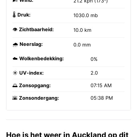
🌬️
Wind:
21.2 kph (173°)
🌡️
Druk:
1030.0 mb
👁️
Zichtbaarheid:
10.0 km
🌧️
Neerslag:
0.0 mm
☁️
Wolkenbedekking:
0%
☀️
UV-index:
2.0
🌅
Zonsopgang:
07:15 AM
🌇
Zonsondergang:
05:38 PM
Hoe is het weer in Auckland op dit