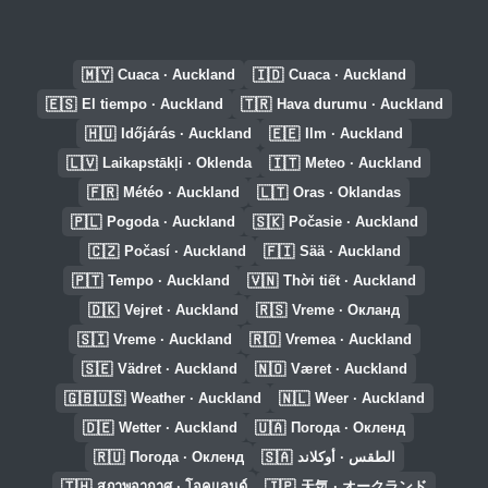
🇲🇾
🇮🇩
Cuaca · Auckland
Cuaca · Auckland
🇪🇸
🇹🇷
El tiempo · Auckland
Hava durumu · Auckland
🇭🇺
🇪🇪
Időjárás · Auckland
Ilm · Auckland
🇱🇻
🇮🇹
Laikapstākļi · Oklenda
Meteo · Auckland
🇫🇷
🇱🇹
Météo · Auckland
Oras · Oklandas
🇵🇱
🇸🇰
Pogoda · Auckland
Počasie · Auckland
🇨🇿
🇫🇮
Počasí · Auckland
Sää · Auckland
🇵🇹
🇻🇳
Tempo · Auckland
Thời tiết · Auckland
🇩🇰
🇷🇸
Vejret · Auckland
Vreme · Окланд
🇸🇮
🇷🇴
Vreme · Auckland
Vremea · Auckland
🇸🇪
🇳🇴
Vädret · Auckland
Været · Auckland
🇬🇧🇺🇸
🇳🇱
Weather · Auckland
Weer · Auckland
🇩🇪
🇺🇦
Wetter · Auckland
Погода · Окленд
🇷🇺
🇸🇦
Погода · Окленд
الطقس · أوكلاند
🇹🇭
🇯🇵
สภาพอากาศ · โอคแลนด์
天気 · オークランド