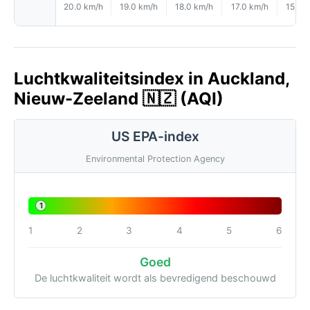
20.0 km/h
19.0 km/h
18.0 km/h
17.0 km/h
15.0 
Luchtkwaliteitsindex in Auckland,
Nieuw-Zeeland 🇳🇿 (AQI)
US EPA-index
Environmental Protection Agency
1
1
2
3
4
5
6
Goed
De luchtkwaliteit wordt als bevredigend beschouwd