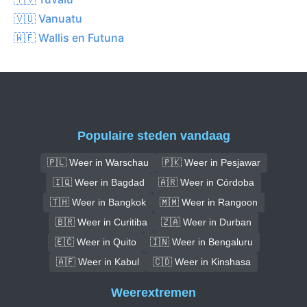
🇻🇺 Vanuatu
🇼🇫 Wallis en Futuna
Populaire steden vandaag
🇵🇱 Weer in Warschau
🇵🇰 Weer in Pesjawar
🇮🇶 Weer in Bagdad
🇦🇷 Weer in Córdoba
🇹🇭 Weer in Bangkok
🇲🇲 Weer in Rangoon
🇧🇷 Weer in Curitiba
🇿🇦 Weer in Durban
🇪🇨 Weer in Quito
🇮🇳 Weer in Bengaluru
🇦🇫 Weer in Kabul
🇨🇩 Weer in Kinshasa
Weerextremen