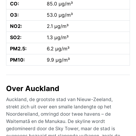
CO:
85.0 µg/m³
O3:
53.0 µg/m³
NO2:
2.1 µg/m³
SO2:
1.3 µg/m³
PM2.5:
6.2 µg/m³
PM10:
9.9 µg/m³
Over Auckland
Auckland, de grootste stad van Nieuw-Zeeland,
strekt zich uit over een smalle landengte op het
Noordereiland, omringd door twee havens – de
Waitematā en de Manukau. De skyline wordt
gedomineerd door de Sky Tower, maar de stad is
eveneens bezaaid met slapende vulkanen, zoals de