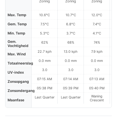
Zonnig
Zonnig
Zonnig
Max. Temp
10.6°C
10.7°C
12.0°C
Gem. Temp
7.5°C
6.8°C
7.4°C
Min. Temp
5.3°C
3.7°C
4.1°C
Gem.
62%
68%
74%
Vochtigheid
22.7 kph
13.0 kph
7.9 kph
Max. Wind
0.0 mm
0.0 mm
0.0 mm
Totaalneerslag
3.0
3.0
3.0
UV-index
07:15 AM
07:14 AM
07:13 AM
Zonsopgang
05:38 PM
05:39 PM
05:40 PM
Zonsondergang
Waning
Last Quarter
Last Quarter
Maanfase
Crescent