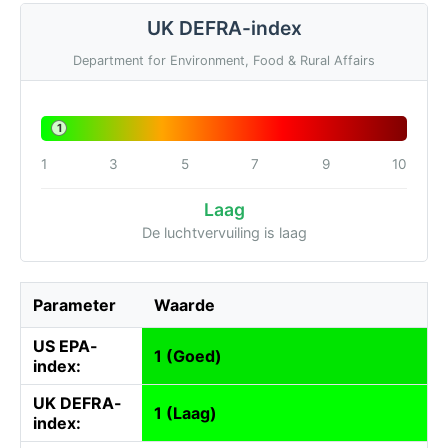
UK DEFRA-index
Department for Environment, Food & Rural Affairs
1
1
3
5
7
9
10
Laag
De luchtvervuiling is laag
Parameter
Waarde
US EPA-
1 (Goed)
index:
UK DEFRA-
1 (Laag)
index: