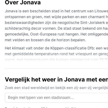
Over Jonava
Jonava is een bescheiden stad in het centrum van Litouwen
ontspannen en groen, met wijde parken en een charmant h
bezienswaardigheden zijn de neogotische Sint-Joriskerk 
schilderachtig decor vormen. De stad staat bekend om haa
gemoedelijke, Oost-Europese rust hangen. Het omliggende 
met velden en bossen die de horizon bepalen.
Het klimaat valt onder de Köppen-classificatie Dfb: een w
met gemiddelde temperaturen rond het vriespunt en gere
warm, met temperaturen die kunnen oplopen tot ruim 25 °C,
jaar door vrij hoog, vooral in de herfst. Wat mee te nemen
ademende kleding voor de zomer. Sneeuwlaarzen en een di
Vergelijk het weer in Jonava met ee
De beste reistijd voor aangenaam weer is van eind mei to
de kans op zware regen beperkt. Opvallende weerverschijns
Zoek een stad wereldwijd en bekijk een zij-aan-zij vergel
sneeuwdekking in de winter, die het platteland in een st
orkanen of moessons, maar de wisseling van de seizoenen i
continentaal ritme – koude winters en milde zomers – is