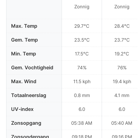
Zonnig
Zonnig
Max. Temp
29.7°C
28.4°C
Gem. Temp
23.5°C
23.7°C
Min. Temp
17.5°C
19.2°C
Gem. Vochtigheid
74%
76%
Max. Wind
11.5 kph
19.4 kph
Totaalneerslag
0.8 mm
4.1 mm
UV-index
6.0
6.0
Zonsopgang
05:38 AM
05:40 AM
Zonsondergang
09:18 PM
09:16 PM