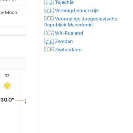
🇨🇿 Tsjechië
🇬🇧 Verenigd Koninkrijk
ew Moon
New Moon
🇲🇰 Voormalige Joegoslavische
Republiek Macedonië
🇧🇾 Wit-Rusland
🇸🇪 Zweden
🇨🇭 Zwitserland
17
18
19
20
21
22
30.0°
29.0°
28.0°
26.0°
24.0°
23.0°