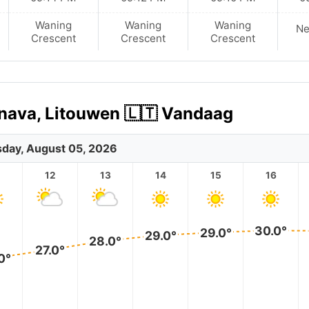
Waning
Waning
Waning
N
Crescent
Crescent
Crescent
onava, Litouwen 🇱🇹 Vandaag
day, August 05, 2026
12
13
14
15
16
30.0°
29.0°
29.0°
28.0°
27.0°
0°