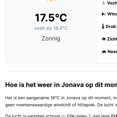
💧
Voch
17.5°C
🌬️
Wind
🌡️
Druk:
voelt als 18.4°C
Zonnig
👁️
Zich
🌧️
Neer
Hoe is het weer in Jonava op dit m
Het is een aangename 18°C in Jonava op dit moment, met
geen noemenswaardige windchill of hittepiek. De lucht i
De lucht is vandaag schoon — EPA-index 1, met lage PM