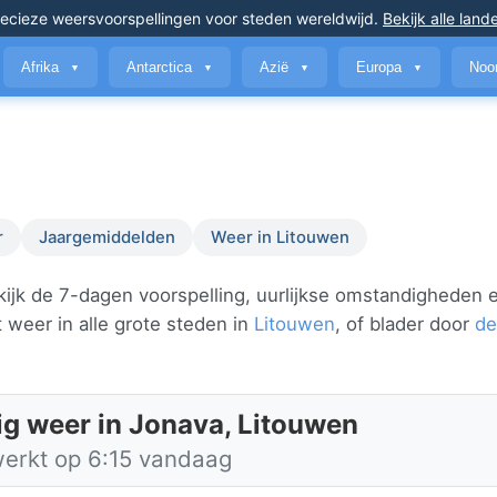
ecieze weersvoorspellingen
voor steden wereldwijd
.
Bekijk alle land
Afrika
Antarctica
Azië
Europa
Noo
▼
▼
▼
▼
r
Jaargemiddelden
Weer in Litouwen
ijk de 7-dagen voorspelling, uurlijkse omstandigheden 
 weer in alle grote steden in
Litouwen
, of blader door
de
ig weer in Jonava, Litouwen
werkt op 6:15 vandaag