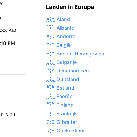
0%
Landen in Europa
0
🇦🇽 Åland
🇦🇱 Albanië
:38 AM
🇦🇩 Andorra
:18 PM
🇧🇪 België
🇧🇦 Bosnië-Herzegovina
🇧🇬 Bulgarije
🇩🇰 Denemarcken
🇩🇪 Duitsland
🇪🇪 Estland
🇫🇴 Faeröer
🇫🇮 Finland
🇫🇷 Frankrijk
r is nu
🇬🇮 Gibraltar
🇬🇷 Griekenland