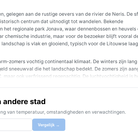
, gelegen aan de rustige oevers van de rivier de Neris. De sf
istorisch centrum dat uitnodigt tot wandelen. Bekende
en het regionale park Jonava, waar dennenbossen en heuvels
r chemische industrie, maar voor de bezoeker blijft vooral d
landschap is vlak en glooiend, typisch voor de Litouwse laag
arm-zomers vochtig continentaal klimaat. De winters zijn lang
geld sneeuwval die het landschap bedekt. De zomers zijn aa
 maar ook verfrissend regenachtig. De luchtvochtigheid is h
? Warme lagen voor winter, waterdichte kleding voor de regen 
kke jas zijn onmisbaar van november tot maart.
n andere stad
t begin september, wanneer de dagen lang zijn, de temperatuu
elen zijn de vaak dichte mist in het najaar en de stabiele
ijking van temperatuur, omstandigheden en verwachtingen.
il winterlandschap verandert. Jonava kent geen extreme fenom
s hier wel duidelijk en sfeervol. Voor wie houdt van een echt
Vergelijk →
 deze Litouwse stad een verrassend aangename bestemming.