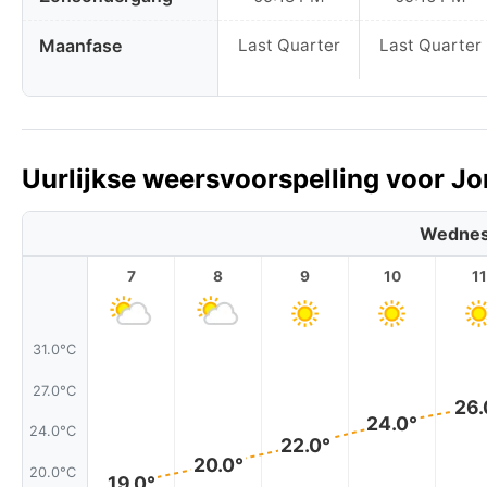
Maanfase
Last Quarter
Last Quarter
Uurlijkse weersvoorspelling voor J
Wednes
7
8
9
10
11
31.0°C
27.0°C
26.
24.0°
24.0°C
22.0°
20.0°
20.0°C
19.0°