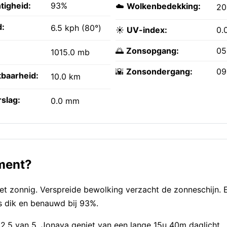
tigheid:
93%
☁️
Wolkenbedekking:
2
:
6.5 kph (80°)
☀️
UV-index:
0.
🌅
Zonsopgang:
05
1015.0 mb
🌇
Zonsondergang:
09
tbaarheid:
10.0 km
slag:
0.0 mm
oment?
 zonnig. Verspreide bewolking verzacht de zonneschijn. E
s dik en benauwd bij 93%.
2,5 van 5. Jonava geniet van een lange 15u 40m daglicht,