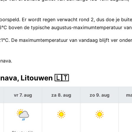
orspeld. Er wordt regen verwacht rond 2, dus doe je buit
6°C boven de typische augustus-maximumtemperatuur van
d 21°C. De maximumtemperatuur van vandaag blijft ver onder
onava.
nava, Litouwen 🇱🇹
vr 7. aug
za 8. aug
zo 9. aug
ma