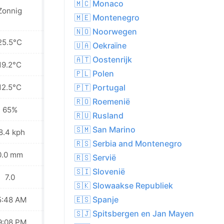
Plaatselijk
🇲🇨 Monaco
Zonnig
regen in de
🇲🇪 Montenegro
buurt
🇳🇴 Noorwegen
25.5°C
22.8°C
🇺🇦 Oekraïne
🇦🇹 Oostenrijk
19.2°C
18.3°C
🇵🇱 Polen
12.5°C
13.6°C
🇵🇹 Portugal
🇷🇴 Roemenië
65%
69%
🇷🇺 Rusland
🇸🇲 San Marino
8.4 kph
20.9 kph
🇷🇸 Serbia and Montenegro
0.0 mm
0.1 mm
🇷🇸 Servië
🇸🇮 Slovenië
7.0
6.0
🇸🇰 Slowaakse Republiek
🇪🇸 Spanje
5:48 AM
05:50 AM
🇸🇯 Spitsbergen en Jan Mayen
9:08 PM
09:06 PM