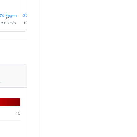
3% Regen
3% Regen
4% Regen
7% Regen
9% Regen
10% Reg
↑
↑
↑
↑
↑
↑
12.0 km/h
10.0 km/h
7.0 km/h
5.0 km/h
3.0 km/h
2.0 km/
s
10