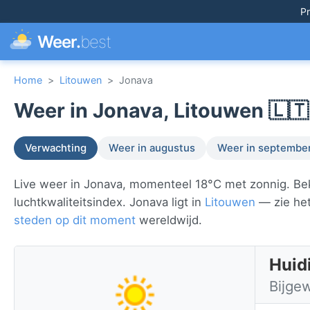
Pr
Weer.
best
Home
>
Litouwen
>
Jonava
Weer in Jonava, Litouwen 🇱🇹
Verwachting
Weer in augustus
Weer in septembe
Live weer in Jonava, momenteel 18°C met zonnig. Bek
luchtkwaliteitsindex. Jonava ligt in
Litouwen
— zie het
steden op dit moment
wereldwijd.
Huid
Bijge