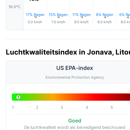
16.0°C
17% Regen
15% Regen
11% Regen
8% Regen
6% Re
↑
↑
↑
↑
↑
5.0 km/h
7.0 km/h
9.0 km/h
6.0 km/h
8.0 k
Luchtkwaliteitsindex in Jonava, Lit
US EPA-index
Environmental Protection Agency
1
1
2
3
4
5
Goed
De luchtkwaliteit wordt als bevredigend beschouwd