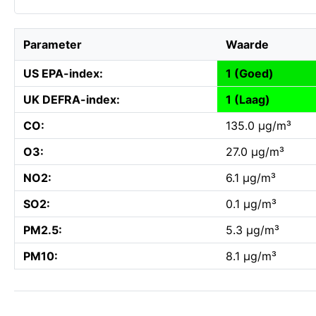
Parameter
Waarde
US EPA-index:
1 (Goed)
UK DEFRA-index:
1 (Laag)
CO:
135.0 µg/m³
O3:
27.0 µg/m³
NO2:
6.1 µg/m³
SO2:
0.1 µg/m³
PM2.5:
5.3 µg/m³
PM10:
8.1 µg/m³