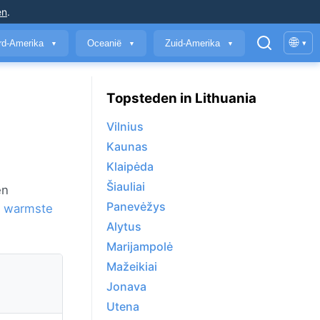
en
.
🌐
rd-Amerika
Oceanië
Zuid-Amerika
▾
▼
▼
▼
Topsteden in Lithuania
Vilnius
Kaunas
Klaipėda
Šiauliai
en
Panevėžys
 warmste
Alytus
Marijampolė
Mažeikiai
Jonava
Utena