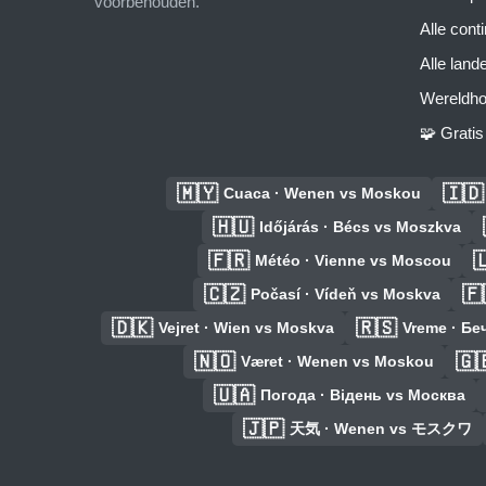
voorbehouden.
Alle cont
Alle land
Wereldho
🧩 Grati
🇲🇾
🇮🇩
Cuaca · Wenen vs Moskou
🇭🇺
Időjárás · Bécs vs Moszkva
🇫🇷

Météo · Vienne vs Moscou
🇨🇿
🇫
Počasí · Vídeň vs Moskva
🇩🇰
🇷🇸
Vejret · Wien vs Moskva
Vreme · Бе
🇳🇴
🇬
Været · Wenen vs Moskou
🇺🇦
Погода · Відень vs Москва
🇯🇵
天気 · Wenen vs モスクワ