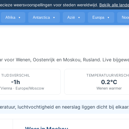
ecieze weersvoorspellingen
voor steden wereldwijd
.
Bekijk alle land
Afrika
Antarctica
Azië
Europa
Noo
▼
▼
▼
▼
r voor Wenen, Oostenrijk en Moskou, Rusland. Live bijgewe
TIJDSVERSCHIL
TEMPERATUURVERSCH
-1h
0.2°C
/Vienna · Europe/Moscow
Wenen warmer
atuur, luchtvochtigheid en neerslag liggen dicht bij elkaar
Weer in Moskou