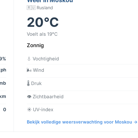
🇷🇺 Rusland
20°C
Voelt als 19°C
Zonnig
9%
💧 Vochtigheid
kph
🌬️ Wind
 mb
🌡️ Druk
 km
👁️ Zichtbaarheid
0
☀️ UV-index
Bekijk volledige weersverwachting voor Moskou →