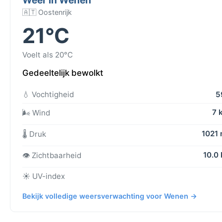
🇦🇹 Oostenrijk
21°C
Voelt als 20°C
Gedeeltelijk bewolkt
💧 Vochtigheid
5
7 
🌬️ Wind
1021
🌡️ Druk
10.0
👁️ Zichtbaarheid
☀️ UV-index
Bekijk volledige weersverwachting voor Wenen →