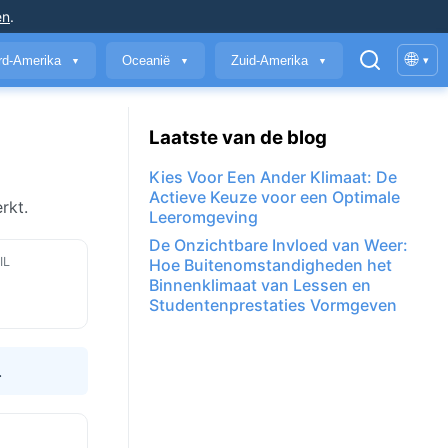
en
.
🌐
rd-Amerika
Oceanië
Zuid-Amerika
▾
▼
▼
▼
Laatste van de blog
Kies Voor Een Ander Klimaat: De
Actieve Keuze voor een Optimale
rkt.
Leeromgeving
De Onzichtbare Invloed van Weer:
IL
Hoe Buitenomstandigheden het
Binnenklimaat van Lessen en
Studentenprestaties Vormgeven
.