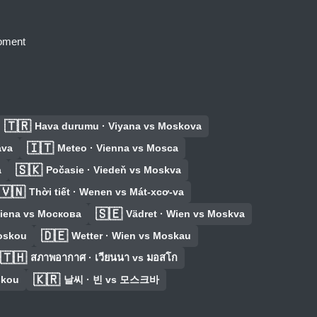
moment
🇹🇷
Hava durumu · Viyana vs Moskova
🇮🇹
ava
Meteo · Vienna vs Mosca
🇸🇰
a
Počasie · Viedeň vs Moskva
🇻🇳
Thời tiết · Wenen vs Mát-xcơ-va
🇸🇪
Viena vs Москова
Vädret · Wien vs Moskva
🇩🇪
oskou
Wetter · Wien vs Moskau
🇹🇭
สภาพอากาศ · เวียนนา vs มอสโก
🇰🇷
kou
날씨 · 빈 vs 모스크바