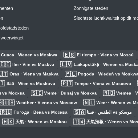
inenten
Zonnigste steden
en
Slechtste luchtkwaliteit op dit 
ofdstadsteden
s weerwidget
🇪🇸
Cuaca · Wenen vs Moskwa
El tiempo · Viena vs Moscú
🇪🇪
🇱🇻
Ilm · Viin vs Moskva
Laikapstākļi · Wenen vs Mask
🇹
🇵🇱
Oras · Viena vs Maskva
Pogoda · Wiedeń vs Moskw
🇮
🇵🇹
Sää · Wien vs Moskova
Tempo · Viena vs Moscovo
🇸🇮
🇷🇴
ч vs Москва
Vreme · Dunaj vs Moskva
Vremea · 
🇺🇸
🇳🇱
Weather · Vienna vs Moscow
Weer · Wenen vs M
🇷🇺
🇸🇦
Погода · Вена vs Москва
الطقس · فيينا vs موسكو
🇭🇰
🇹🇼
天氣 · Wenen vs Moskou
天氣預報 · Wenen vs Mos