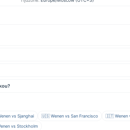
Tijdzone:
Europe/Moscow (UTC+3)
skou?
Wenen vs Sjanghai
🇺🇸 Wenen vs San Francisco
🇮🇹 Wenen
Wenen vs Stockholm