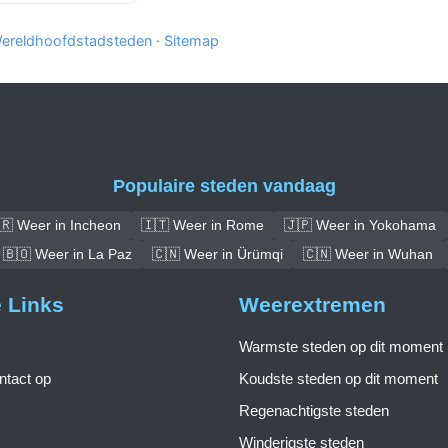
ereldhoofdstadsteden
·
Sitemap
Populaire steden vandaag
🇷 Weer in Incheon
🇮🇹 Weer in Rome
🇯🇵 Weer in Yokohama
🇧🇴 Weer in La Paz
🇨🇳 Weer in Ürümqi
🇨🇳 Weer in Wuhan
e Links
Weerextremen
Warmste steden op dit moment
tact op
Koudste steden op dit moment
Regenachtigste steden
Winderigste steden