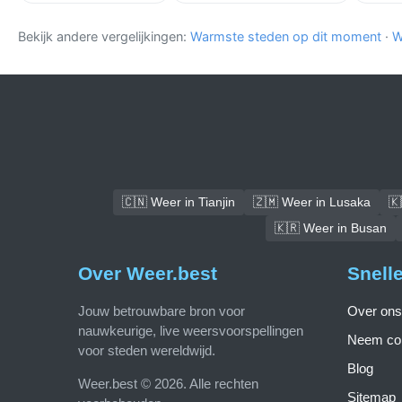
Bekijk andere vergelijkingen:
Warmste steden op dit moment
·
W
🇨🇳 Weer in Tianjin
🇿🇲 Weer in Lusaka
🇰
🇰🇷 Weer in Busan
Over Weer.best
Snell
Jouw betrouwbare bron voor
Over ons
nauwkeurige, live weersvoorspellingen
Neem con
voor steden wereldwijd.
Blog
Weer.best © 2026. Alle rechten
Sitemap