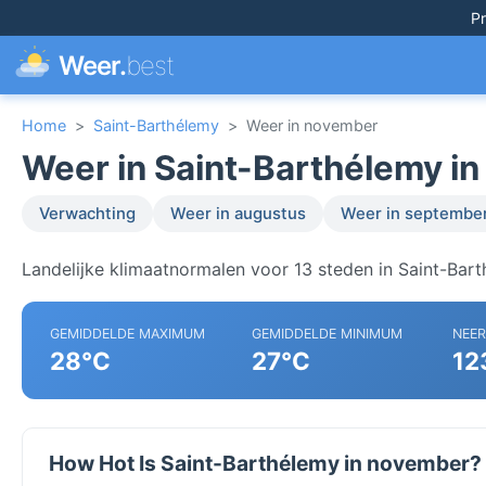
Pr
Weer.
best
Home
>
Saint-Barthélemy
>
Weer in november
Weer in Saint-Barthélemy i
Verwachting
Weer in augustus
Weer in septembe
Landelijke klimaatnormalen voor 13 steden in Saint-Bart
GEMIDDELDE MAXIMUM
GEMIDDELDE MINIMUM
NEE
28°C
27°C
12
How Hot Is Saint-Barthélemy in november?