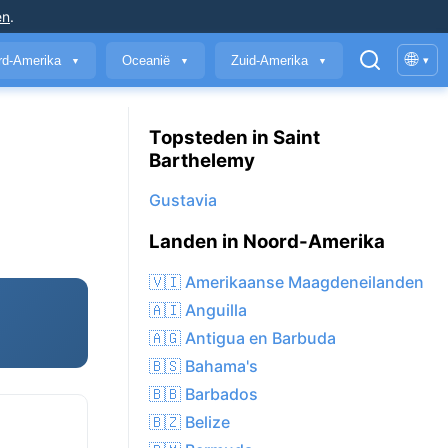
en
.
🌐
rd-Amerika
Oceanië
Zuid-Amerika
▾
▼
▼
▼
Topsteden in Saint
Barthelemy
Gustavia
Landen in Noord-Amerika
🇻🇮 Amerikaanse Maagdeneilanden
🇦🇮 Anguilla
🇦🇬 Antigua en Barbuda
🇧🇸 Bahama's
🇧🇧 Barbados
🇧🇿 Belize