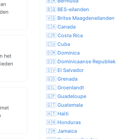
🇧🇲 Bermuda
van
🇧🇶 BES-eilanden
eden
🇻🇬 Britse Maagdeneilanden
🇨🇦 Canada
🇨🇷 Costa Rica
🇨🇺 Cuba
🇩🇲 Dominica
n het
🇩🇴 Dominicaanse Republiek
bieden
🇸🇻 El Salvador
🇬🇩 Grenada
🇬🇱 Groenlandt
🇬🇵 Guadeloupe
🇬🇹 Guatemala
 met
🇭🇹 Haïti
e
🇭🇳 Honduras
🇯🇲 Jamaica