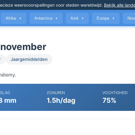
ecieze weersvoorspellingen
voor steden wereldwijd
.
Bekijk alle land
Afrika
Antarctica
Azië
Europa
Noo
▼
▼
▼
▼
n november
r
Jaargemiddelden
hélemy.
RSLAG
ZONUREN
VOCHTIGHEID
3 mm
1.5h/dag
75%