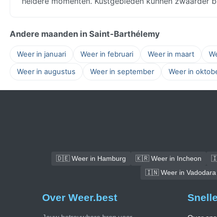
heldere momenten. Kustgebieden kunnen zwaarder be
Andere maanden in Saint-Barthélemy
Weer in januari
Weer in februari
Weer in maart
We
Weer in augustus
Weer in september
Weer in oktob
🇩🇪 Weer in Hamburg
🇰🇷 Weer in Incheon

🇮🇳 Weer in Vadodara
Over Weer.best
Snell