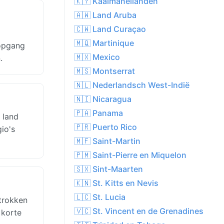
🇰🇾 Kaaimaneilanden
🇦🇼 Land Aruba
🇨🇼 Land Curaçao
🇲🇶 Martinique
sopgang
🇲🇽 Mexico
.
🇲🇸 Montserrat
🇳🇱 Nederlandsch West-Indië
🇳🇮 Nicaragua
🇵🇦 Panama
 land
🇵🇷 Puerto Rico
io's
🇲🇫 Saint-Martin
🇵🇲 Saint-Pierre en Miquelon
🇸🇽 Sint-Maarten
🇰🇳 St. Kitts en Nevis
🇱🇨 St. Lucia
trokken
🇻🇨 St. Vincent en de Grenadines
 korte