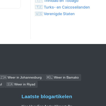
🇹🇹 Trinidad en Tobago
🇹🇨 Turks- en Caicoseilanden
🇺🇸 Verenigde Staten
🇿🇦 Weer in Johannesburg
🇲🇱 Weer in Bamako
ul
🇸🇦 Weer in Riyad
Laatste blogartikelen