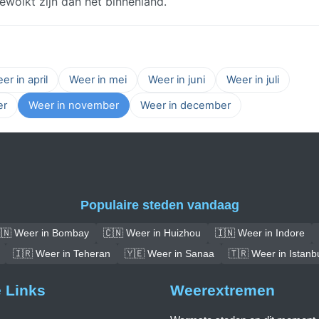
wolkt zijn dan het binnenland.
er in april
Weer in mei
Weer in juni
Weer in juli
er
Weer in november
Weer in december
Populaire steden vandaag
🇳 Weer in Bombay
🇨🇳 Weer in Huizhou
🇮🇳 Weer in Indore
🇮🇷 Weer in Teheran
🇾🇪 Weer in Sanaa
🇹🇷 Weer in Istanb
e Links
Weerextremen