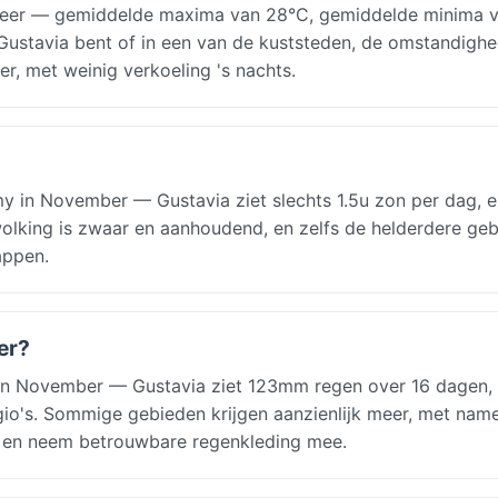
weer — gemiddelde maxima van 28°C, gemiddelde minima 
n Gustavia bent of in een van de kuststeden, de omstandigh
r, met weinig verkoeling 's nachts.
 in November — Gustavia ziet slechts 1.5u zon per dag, e
ewolking is zwaar en aanhoudend, en zelfs de helderdere ge
appen.
er?
in November — Gustavia ziet 123mm regen over 16 dagen,
regio's. Sommige gebieden krijgen aanzienlijk meer, met nam
n en neem betrouwbare regenkleding mee.