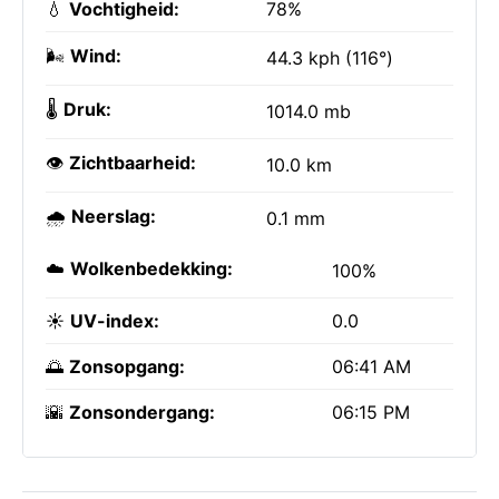
💧
Vochtigheid:
78%
🌬️
Wind:
44.3 kph (116°)
🌡️
Druk:
1014.0 mb
👁️
Zichtbaarheid:
10.0 km
🌧️
Neerslag:
0.1 mm
☁️
Wolkenbedekking:
100%
☀️
UV-index:
0.0
🌅
Zonsopgang:
06:41 AM
🌇
Zonsondergang:
06:15 PM