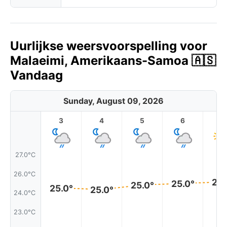
Uurlijkse weersvoorspelling voor
Malaeimi, Amerikaans-Samoa 🇦🇸
Vandaag
Sunday, August 09, 2026
3
4
5
6
7
27.0°C
26.0°C
25.
25.0°
25.0°
25.0°
25.0°
24.0°C
23.0°C