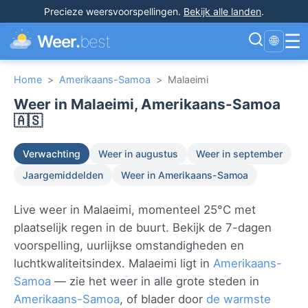
Precieze weersvoorspellingen
.
Bekijk alle landen
.
☰
Weer.
best
🌐
Home
>
Amerikaans-Samoa
>
Malaeimi
Weer in Malaeimi, Amerikaans-Samoa
🇦🇸
Verwachting
Weer in augustus
Weer in september
Jaargemiddelden
Weer in Amerikaans-Samoa
Live weer in Malaeimi, momenteel 25°C met
plaatselijk regen in de buurt. Bekijk de 7-dagen
voorspelling, uurlijkse omstandigheden en
luchtkwaliteitsindex. Malaeimi ligt in
Amerikaans-
Samoa
— zie het weer in alle grote steden in
Amerikaans-Samoa
, of blader door
de warmste