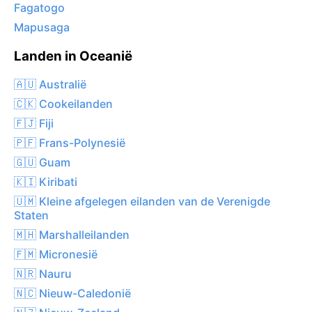
Fagatogo
Mapusaga
Landen in Oceanië
🇦🇺 Australië
🇨🇰 Cookeilanden
🇫🇯 Fiji
🇵🇫 Frans-Polynesië
🇬🇺 Guam
🇰🇮 Kiribati
🇺🇲 Kleine afgelegen eilanden van de Verenigde
Staten
🇲🇭 Marshalleilanden
🇫🇲 Micronesië
🇳🇷 Nauru
🇳🇨 Nieuw-Caledonië