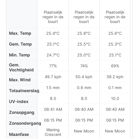
Plaatselijk
Plaatselijk
Plaatselijk
P
regen in de
regen in de
regen in de
r
buurt
buurt
buurt
Max. Temp
25.4°C
25.8°C
25.6°C
Gem. Temp
25.1°C
25.5°C
25.3°C
Min. Temp
24.7°C
25.0°C
25.1°C
Gem.
77%
74%
69%
Vochtigheid
49.7 kph
50.4 kph
39.2 kph
Max. Wind
1.5 mm
0.6 mm
0.1 mm
Totaalneerslag
8.0
8.0
10.0
UV-index
06:41 AM
06:40 AM
06:40 AM
0
Zonsopgang
06:15 PM
06:15 PM
06:15 PM
Zonsondergang
Waning
New Moon
New Moon
N
Maanfase
Crescent