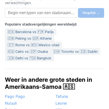
verwachtingen.
Vergelijk →
Populaire stadsvergelijkingen wereldwijd:
🇪🇸 Barcelona vs 🇫🇷 Parijs
🇨🇳 Peking vs 🇬🇷 Athene
🇮🇹 Rome vs 🇲🇽 Mexico-stad
🇪🇬 Caïro vs 🇯🇵 Osaka
🇨🇦 Toronto vs 🇮🇪 Dublin
🇮🇳 Delhi vs 🇹🇭 Bangkok
Weer in andere grote steden in
Amerikaans-Samoa 🇦🇸
Pago Pago
Tafuna
Nu‘uuli
Leone