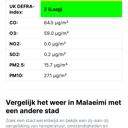
UK DEFRA-
2 (Laag)
index:
CO:
64.0 µg/m³
O3:
59.0 µg/m³
NO2:
0.0 µg/m³
SO2:
0.2 µg/m³
PM2.5:
15.7 µg/m³
PM10:
27.1 µg/m³
Vergelijk het weer in Malaeimi met
een andere stad
Zoek een stad wereldwijd en bekijk een zij-aan-zij
vergelijking van temperatuur, omstandigheden en