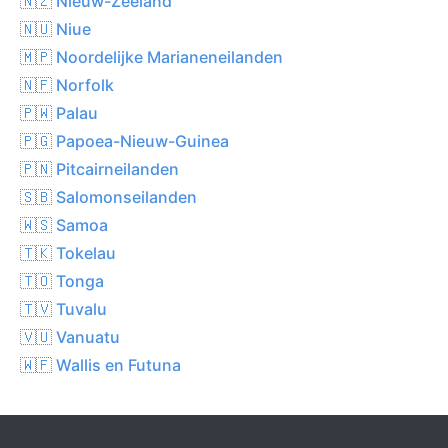
🇳🇿 Nieuw-Zeeland
🇳🇺 Niue
🇲🇵 Noordelijke Marianeneilanden
🇳🇫 Norfolk
🇵🇼 Palau
🇵🇬 Papoea-Nieuw-Guinea
🇵🇳 Pitcairneilanden
🇸🇧 Salomonseilanden
🇼🇸 Samoa
🇹🇰 Tokelau
🇹🇴 Tonga
🇹🇻 Tuvalu
🇻🇺 Vanuatu
🇼🇫 Wallis en Futuna