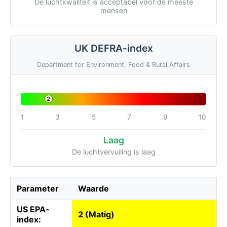
De luchtkwaliteit is acceptabel voor de meeste
mensen
UK DEFRA-index
Department for Environment, Food & Rural Affairs
2
1
3
5
7
9
10
Laag
De luchtvervuiling is laag
Parameter
Waarde
US EPA-
2 (Matig)
index: