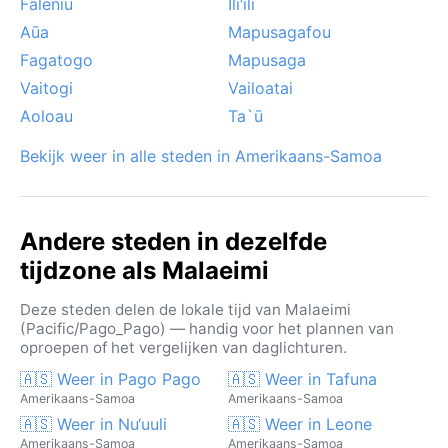
Faleniu
Ili‘ili
Aūa
Mapusagafou
Fagatogo
Mapusaga
Vaitogi
Vailoatai
Aoloau
Ta`ū
Bekijk weer in alle steden in Amerikaans-Samoa
Andere steden in dezelfde
tijdzone als Malaeimi
Deze steden delen de lokale tijd van Malaeimi
(Pacific/Pago_Pago) — handig voor het plannen van
oproepen of het vergelijken van daglichturen.
🇦🇸 Weer in Pago Pago
🇦🇸 Weer in Tafuna
Amerikaans-Samoa
Amerikaans-Samoa
🇦🇸 Weer in Nu‘uuli
🇦🇸 Weer in Leone
Amerikaans-Samoa
Amerikaans-Samoa