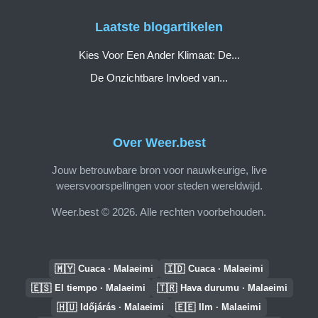
Laatste blogartikelen
Kies Voor Een Ander Klimaat: De...
De Onzichtbare Invloed van...
Over Weer.best
Jouw betrouwbare bron voor nauwkeurige, live
weersvoorspellingen voor steden wereldwijd.
Weer.best © 2026. Alle rechten voorbehouden.
🇲🇾
🇮🇩
Cuaca · Malaeimi
Cuaca · Malaeimi
🇪🇸
🇹🇷
El tiempo · Malaeimi
Hava durumu · Malaeimi
🇭🇺
🇪🇪
Időjárás · Malaeimi
Ilm · Malaeimi